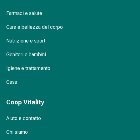
Bende
Farmaci e salute
elastiche
Compresse
Cura e bellezza del corpo
Medicazioni
per
Nutrizione e sport
le
dita
Genitori e bambini
Bende
di
Igiene e trattamento
fissaggio
Garza
Casa
Bendaggi
compressivi
Coop Vitality
Medicazioni
Bende,
Aiuto e contatto
nastri
e
Chi siamo
accessori