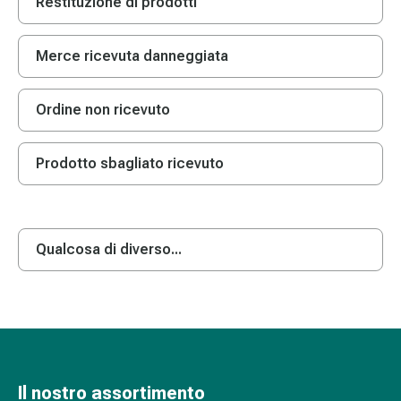
Restituzione di prodotti
gola
Tosse
e
Merce ricevuta danneggiata
bronchite
Inalatori
Ordine non ricevuto
e
accessori
Detergente
Prodotto sbagliato ricevuto
per
il
naso
Tessuti
Qualcosa di diverso...
Raffreddore
Cura
delle
ferite
e
delle
Il nostro assortimento
ustioni