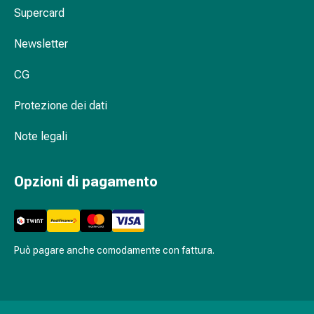
Medicazioni
Supercard
e
reti
Newsletter
tubolari
Materiali
CG
di
medicazione
Protezione dei dati
Ustioni
Note legali
e
scottature
Kit
Opzioni di pagamento
per
il
cambio
della
Può pagare anche comodamente con fattura.
medicazione
Medicazioni
adesive
Trattamento