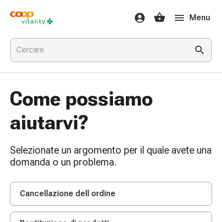
Farmaci
Menu
e
salute
Influenza
e
raffreddore
Pastiglie
Come possiamo
per
la
aiutarvi?
gola
Farmaci
per
Selezionate un argomento per il quale avete una
l'influenza
domanda o un problema.
e
il
raffreddore
Cancellazione dell ordine
Mal
di