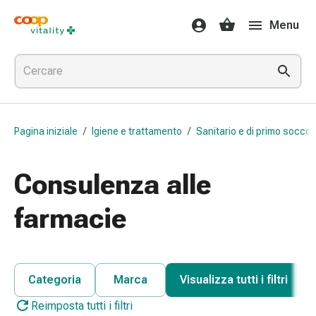
Farmaci
Menu
e
salute
Influenza
e
raffreddore
Pastiglie
Pagina iniziale
/
Igiene e trattamento
/
Sanitario e di primo socco
per
la
gola
Consulenza alle
Farmaci
per
farmacie
l'influenza
e
il
raffreddore
Categoria
Marca
Visualizza tutti i filtri
Mal
Reimposta tutti i filtri
di