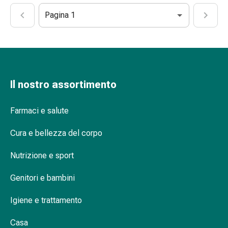
Medicazioni
e
Pagina 1
reti
tubolari
Materiali
di
medicazione
Il nostro assortimento
Ustioni
e
Farmaci e salute
scottature
Kit
Cura e bellezza del corpo
per
il
Nutrizione e sport
cambio
della
Genitori e bambini
medicazione
Medicazioni
Igiene e trattamento
adesive
Trattamento
Casa