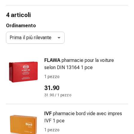
gola
Tosse
4 articoli
e
bronchite
Ordinamento
Inalatori
Prima il più rilevante
e
accessori
Detergente
FLAWA
pharmacie pour la voiture
per
selon DIN 13164 1 pce
il
naso
1 pezzo
Tessuti
31.90
Raffreddore
31.90 / 1 pezzo
Cura
delle
ferite
IVF
pharmacie bord vide avec impres
e
IVF 1 pce
delle
1 pezzo
ustioni