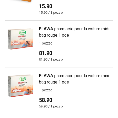
Bende
15.90
elastiche
15.90 / 1 pezzo
Compresse
Medicazioni
FLAWA
pharmacie pour la voiture midi
per
bag rouge 1 pce
le
dita
1 pezzo
Bende
81.90
di
81.90 / 1 pezzo
fissaggio
Garza
Bendaggi
FLAWA
pharmacie pour la voiture mini
compressivi
bag rouge 1 pce
Medicazioni
1 pezzo
Bende,
58.90
nastri
e
58.90 / 1 pezzo
accessori