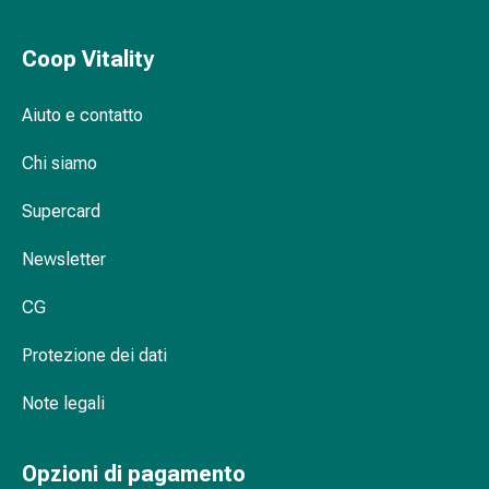
delle
ferite
Coop Vitality
Spray
per
Aiuto e contatto
ferite
Strisce
Chi siamo
e
adesivi
Supercard
per
la
Newsletter
chiusura
delle
CG
ferite
Unguento
Protezione dei dati
per
Note legali
il
tiraggio
Tamponi
Opzioni di pagamento
medicali