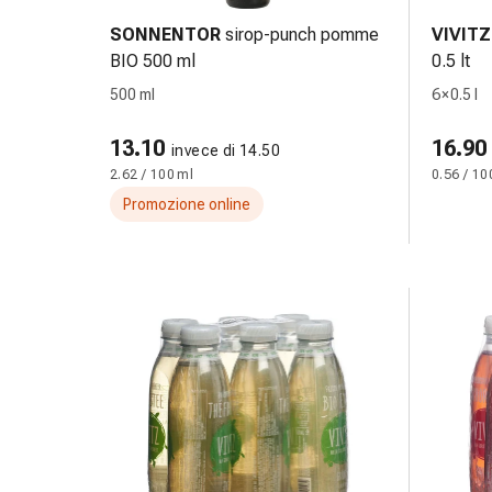
Bende
SONNENTOR
sirop-punch pomme
VIVITZ
elastiche
BIO 500 ml
0.5 lt
Compresse
500 ml
6 × 0.5 l
Medicazioni
per
13.10
16.90
le
invece di 14.50
2.62 / 100 ml
0.56 / 10
dita
Bende
Promozione online
di
fissaggio
Garza
Bendaggi
compressivi
Medicazioni
Bende,
nastri
e
accessori