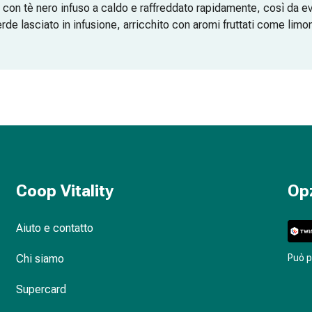
 con tè nero infuso a caldo e raffreddato rapidamente, così da e
rde lasciato in infusione, arricchito con aromi fruttati come lim
ementi fondamentali: arrak (o un’altra base alcolica), zucchero, 
 frutta e spezie come cannella e chiodi di garofano, tipiche delle
 il palato, da Coop Vitality
Coop Vitality
Op
Aiuto e contatto
Chi siamo
Può 
Supercard