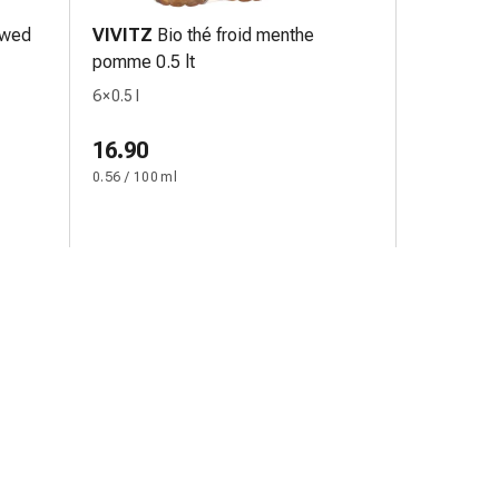
ewed
VIVITZ
Bio thé froid menthe
pomme 0.5 lt
6 × 0.5 l
16.90
0.56 / 100 ml