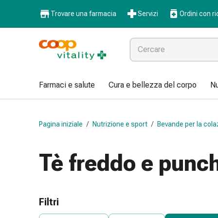
Farmaci
Trovare una farmacia
Servizi
Ordini con ri
e
salute
Influenza
e
raffreddore
Pastiglie
Farmaci e salute
Cura e bellezza del corpo
Nu
per
la
gola
Pagina iniziale
/
Nutrizione e sport
/
Bevande per la cola
Farmaci
per
l'influenza
Tè freddo e punc
e
il
raffreddore
Mal
Filtri
di