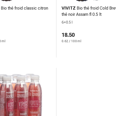
Bio thé froid classic citron
VIVITZ
Bio thé froid Cold Br
thé noir Assam fl 0.5 lt
6 × 0.5 l
18.50
0 ml
0.62 / 100 ml