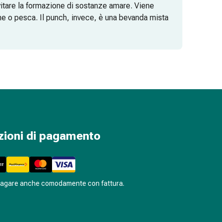
vitare la formazione di sostanze amare. Viene
one o pesca. Il punch, invece, è una bevanda mista
limone, tè o acqua e spezie. Oggi sono diffuse
 bevande invernali.
zioni di pagamento
pagare anche comodamente con fattura.