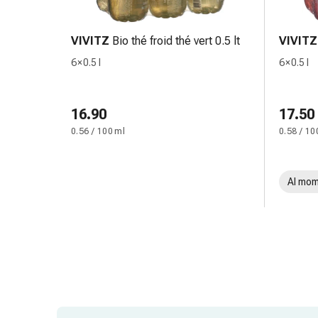
Medicazioni
e
reti
VIVITZ
Bio thé froid thé vert 0.5 lt
VIVITZ
tubolari
6 × 0.5 l
6 × 0.5 l
Materiali
di
medicazione
16.90
17.50
Ustioni
0.56 / 100 ml
0.58 / 10
e
scottature
Kit
Al mom
per
il
cambio
della
medicazione
Medicazioni
adesive
Trattamento