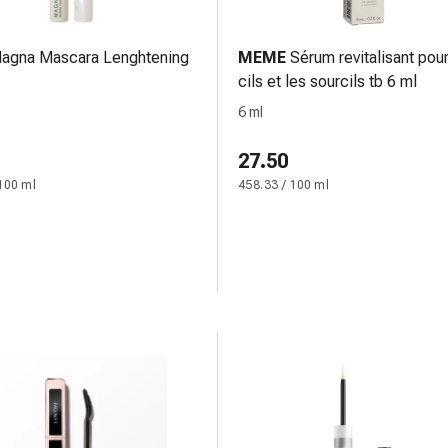
agna Mascara Lenghtening
MEME
Sérum revitalisant pour
cils et les sourcils tb 6 ml
6 ml
27.50
100 ml
458.33 / 100 ml