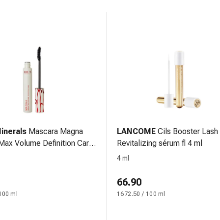
inerals
Mascara Magna
LANCOME
Cils Booster Lash
 Max Volume Definition Care
Revitalizing sérum fl 4 ml
4 ml
66.90
100 ml
1672.50 / 100 ml