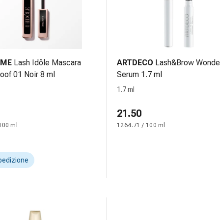
OME
Lash Idôle Mascara
ARTDECO
Lash&Brow Wonde
oof 01 Noir 8 ml
Serum 1.7 ml
1.7 ml
21.50
100 ml
1264.71 / 100 ml
pedizione