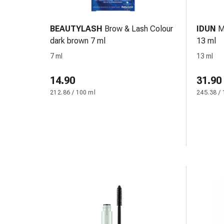
Medicazioni
e
reti
BEAUTYLASH
Brow & Lash Colour
IDUN
M
tubolari
dark brown 7 ml
13 ml
Materiali
7 ml
13 ml
di
medicazione
14.90
31.90
Ustioni
212.86 / 100 ml
245.38 / 
e
scottature
Kit
per
il
cambio
della
medicazione
Medicazioni
adesive
Trattamento