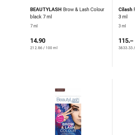
Bende
BEAUTYLASH
Brow & Lash Colour
Cilash
elastiche
black 7 ml
3 ml
Compresse
7 ml
3 ml
Medicazioni
per
14.90
115.–
le
212.86 / 100 ml
3833.33 
dita
Bende
di
fissaggio
Garza
Bendaggi
compressivi
Medicazioni
Bende,
nastri
e
accessori