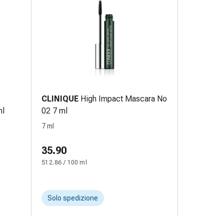
CLINIQUE
High Impact Mascara No
ml
02 7 ml
7 ml
35.90
512.86 / 100 ml
Solo spedizione