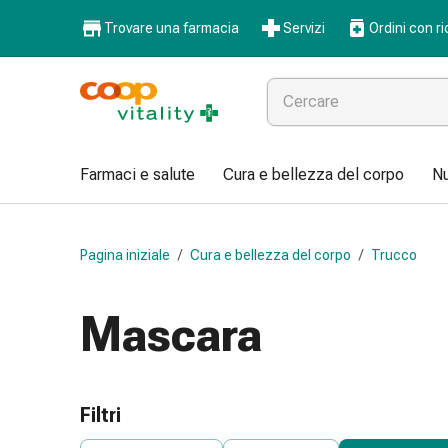
Farmaci
Trovare una farmacia
Servizi
Ordini con ri
e
salute
Influenza
e
raffreddore
Pastiglie
Farmaci e salute
Cura e bellezza del corpo
Nu
per
la
gola
Pagina iniziale
/
Cura e bellezza del corpo
/
Trucco
Farmaci
per
l'influenza
Mascara
e
il
raffreddore
Mal
Filtri
di