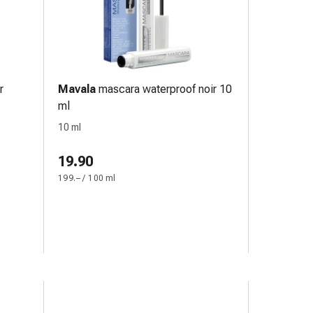
r
Mavala
mascara waterproof noir 10
ml
10 ml
19.90
199.– / 100 ml