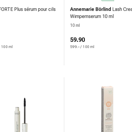
FORTE Plus sérum pour cils
Annemarie Börlind
Lash Crea
Wimpernserum 10 ml
10 ml
59.90
/ 100 ml
599.– / 100 ml