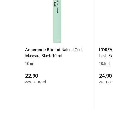
Orecchie
e
occhi
Disturbi
dell'orecchio
Cura
delle
orecchie
Annemarie Börlind
Natural Curl
L'ORE
Gocce
Mascara Black 10 ml
Lash Ex
oculari
10 ml
10.5 ml
Infiammazione
degli
22.90
24.90
occhi
229.– / 100 ml
237.14 / 
Bende
per
gli
occhi
Igiene