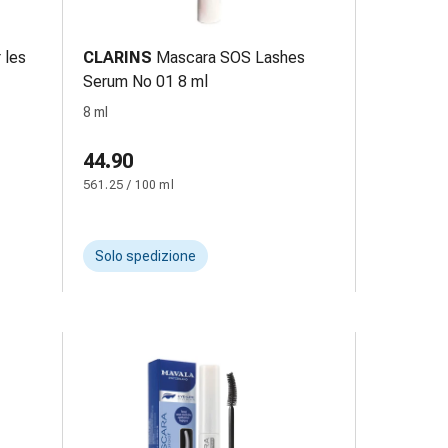
 les
CLARINS
Mascara SOS Lashes
Serum No 01 8 ml
8 ml
44.90
561.25 / 100 ml
Solo spedizione