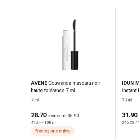
oculare
Cuore
e
circolazione
Terapia
cardiaca
Calze
a
compressione
Disturbi
circolatori
Cessazione
AVENE
Couvrance mascara noir
IDUN M
del
haute tolérance 7 ml
Instant
fumo
13 ml
7 ml
13 ml
Disturbi
venosi
28.70
31.90
invece di 35.90
Disturbi
410.– / 100 ml
245.38 / 
del
Promozione online
nervo