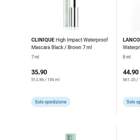
delle
ferite
Spray
per
ferite
CLINIQUE
High Impact Waterproof
LANC
Strisce
Mascara Black / Brown 7 ml
Waterpr
e
adesivi
7 ml
8 ml
per
la
35.90
44.90
chiusura
512.86 / 100 ml
561.25 / 
delle
ferite
Unguento
Solo spedizione
Solo s
per
il
tiraggio
Tamponi
medicali