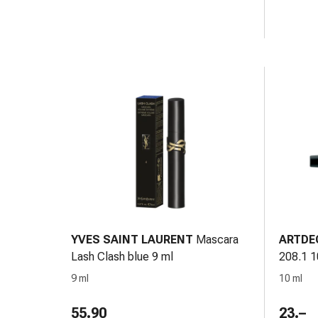
cardiaco
Disturbi
della
memoria
e
della
concentrazione
Allergie
e
febbre
da
fieno
Antiallergico
La
YVES SAINT LAURENT
Mascara
ARTDE
pelle
Lash Clash blue 9 ml
208.1 1
Naso
9 ml
10 ml
Gastrointestinale
Diarrea
55.90
23.–
Emorroidi