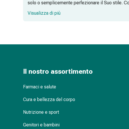
Medicazioni
solo o semplicemente perfezionare il Suo stile. Con
e
Visualizza di più
reti
Perfezione in ogni passaggio
tubolari
Materiali
di
Per gli uomini: più di un semplice rego
medicazione
Ustioni
e
scottature
Il tagliapeli per il naso: pulizia e precis
Kit
Il nostro assortimento
per
il
Farmaci e salute
Il parrucchiere decide
cambio
della
Cura e bellezza del corpo
medicazione
Medicazioni
Nutrizione e sport
adesive
Genitori e bambini
Trattamento