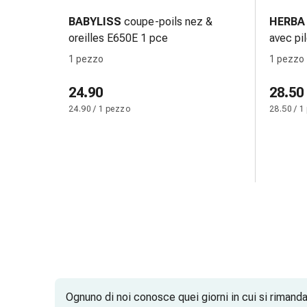
Bende
BABYLISS
coupe-poils nez &
HERBA
elastiche
oreilles E650E 1 pce
avec pi
Compresse
1 pezzo
1 pezzo
Medicazioni
per
24.90
28.50
le
24.90 / 1 pezzo
28.50 / 1
dita
Bende
di
fissaggio
Garza
Bendaggi
compressivi
Medicazioni
Bende,
nastri
e
accessori
Ognuno di noi conosce quei giorni in cui si rimanda l