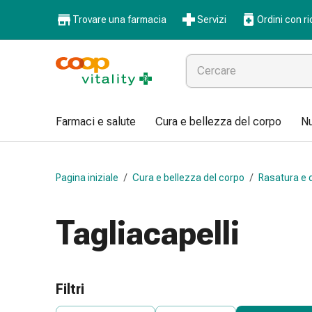
Farmaci
Trovare una farmacia
Servizi
Ordini con ri
e
salute
Influenza
e
raffreddore
Pastiglie
Farmaci e salute
Cura e bellezza del corpo
Nu
per
la
gola
Pagina iniziale
/
Cura e bellezza del corpo
/
Rasatura e 
Farmaci
per
l'influenza
Tagliacapelli
e
il
raffreddore
Mal
Filtri
di