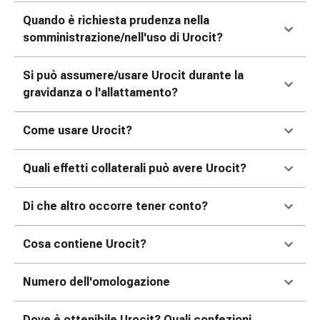
Medicazioni
e
Quando è richiesta prudenza nella
reti
somministrazione/nell'uso di Urocit?
tubolari
Materiali
Si può assumere/usare Urocit durante la
di
gravidanza o l'allattamento?
medicazione
Ustioni
Come usare Urocit?
e
scottature
Quali effetti collaterali può avere Urocit?
Kit
per
Di che altro occorre tener conto?
il
cambio
della
Cosa contiene Urocit?
medicazione
Medicazioni
Numero dell'omologazione
adesive
Trattamento
Dove è ottenibile Urocit? Quali confezioni