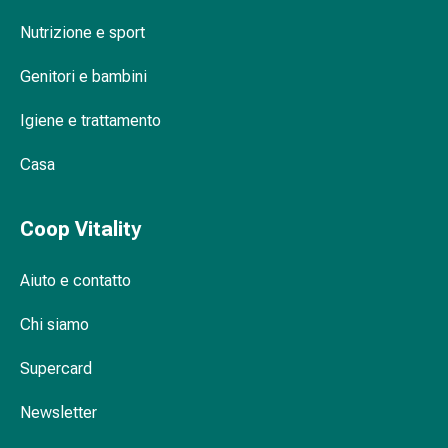
Orecchie
Nutrizione e sport
e
occhi
Genitori e bambini
Disturbi
dell'orecchio
Igiene e trattamento
Cura
delle
Casa
orecchie
Gocce
Coop Vitality
oculari
Infiammazione
Aiuto e contatto
degli
occhi
Chi siamo
Bende
per
Supercard
gli
occhi
Newsletter
Igiene