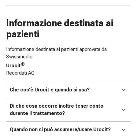
Bende
elastiche
Compresse
Informazione destinata ai
Medicazioni
pazienti
per
le
Informazione destinata ai pazienti approvata da
dita
Swissmedic
Bende
di
®
Urocit
fissaggio
Recordati AG
Garza
Bendaggi
Che cos'è Urocit e quando si usa?
compressivi
Medicazioni
Di che cosa occorre inoltre tener conto
Bende,
durante il trattamento?
nastri
e
Quando non si può assumere/usare Urocit?
accessori