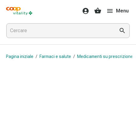
Farmaci
Menu
e
salute
Influenza
e
raffreddore
Pastiglie
Pagina iniziale
/
Farmaci e salute
/
Medicamenti su prescrizione 
per
la
gola
Farmaci
per
l'influenza
e
il
raffreddore
Mal
di