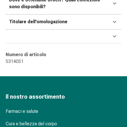
delle
sono disponibili?
ferite
Spray
Titolare dell'omologazione
per
ferite
Strisce
e
adesivi
Numero di articolo
per
5314051
la
chiusura
delle
ferite
Unguento
Il nostro assortimento
per
il
Farmaci e salute
tiraggio
Tamponi
Cura e bellezza del corpo
medicali