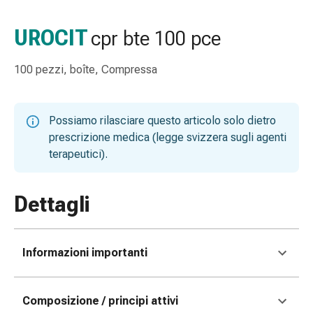
gola
Tosse
UROCIT
cpr bte 100 pce
e
bronchite
100 pezzi, boîte, Compressa
Inalatori
e
accessori
Possiamo rilasciare questo articolo solo dietro
Detergente
prescrizione medica (legge svizzera sugli agenti
per
terapeutici).
il
naso
Tessuti
Dettagli
Raffreddore
Cura
delle
Informazioni importanti
ferite
e
delle
Composizione / principi attivi
ustioni