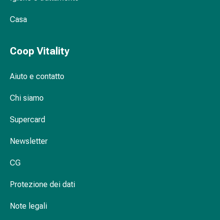
oculare
Cuore
Casa
e
circolazione
Terapia
Coop Vitality
cardiaca
Calze
Aiuto e contatto
a
compressione
Chi siamo
Disturbi
circolatori
Supercard
Cessazione
Newsletter
del
fumo
CG
Disturbi
venosi
Protezione dei dati
Coagulazione
del
Note legali
sangue