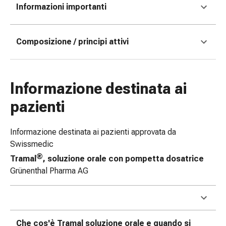
Informazioni importanti
Bende
elastiche
Compresse
Composizione / principi attivi
Medicazioni
per
le
dita
Informazione destinata ai
Bende
pazienti
di
fissaggio
Garza
Informazione destinata ai pazienti approvata da
Bendaggi
Swissmedic
compressivi
®
Tramal
, soluzione orale con pompetta dosatrice
Medicazioni
Grünenthal Pharma AG
Bende,
nastri
e
accessori
Che cos'è Tramal soluzione orale e quando si