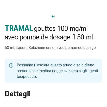
gola
Tosse
e
bronchite
Inalatori
TRAMAL
gouttes 100 mg/ml
e
avec pompe de dosage fl 50 ml
accessori
Detergente
50 ml, flacon, Soluzione orale, avec pompe de dosage
per
il
naso
Possiamo rilasciare questo articolo solo dietro
Tessuti
prescrizione medica (legge svizzera sugli agenti
Raffreddore
terapeutici).
Cura
delle
ferite
Dettagli
e
delle
ustioni