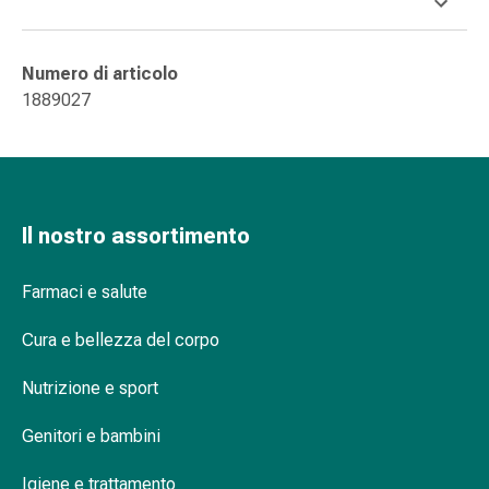
Orecchie
e
occhi
Numero di articolo
Disturbi
1889027
dell'orecchio
Cura
delle
orecchie
Gocce
Il nostro assortimento
oculari
Infiammazione
Farmaci e salute
degli
occhi
Cura e bellezza del corpo
Bende
per
Nutrizione e sport
gli
Genitori e bambini
occhi
Igiene
Igiene e trattamento