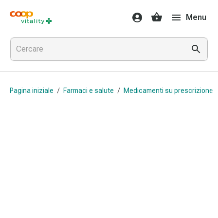
Farmaci
Menu
e
salute
Influenza
e
raffreddore
Pastiglie
Pagina iniziale
/
Farmaci e salute
/
Medicamenti su prescrizione 
per
la
gola
Farmaci
per
l'influenza
e
il
raffreddore
Mal
di