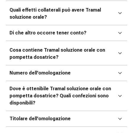
delle
Quali effetti collaterali può avere Tramal
ferite
soluzione orale?
Spray
per
ferite
Di che altro occorre tener conto?
Strisce
e
Cosa contiene Tramal
soluzione orale con
adesivi
pompetta dosatrice?
per
la
Numero dell'omologazione
chiusura
delle
ferite
Dove è ottenibile Tramal soluzione orale con
Unguento
pompetta dosatrice? Quali confezioni sono
per
disponibili?
il
tiraggio
Titolare dell'omologazione
Tamponi
medicali