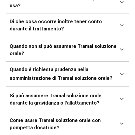
Medicazioni
usa?
e
reti
Di che cosa occorre inoltre tener conto
tubolari
durante il trattamento?
Materiali
di
medicazione
Quando non si può assumere Tramal
soluzione
Ustioni
orale?
e
scottature
Quando è richiesta prudenza nella
Kit
somministrazione di Tramal
soluzione orale?
per
il
cambio
Si può assumere Tramal
soluzione orale
della
durante la gravidanza o l'allattamento?
medicazione
Medicazioni
Come usare Tramal
soluzione orale con
adesive
pompetta dosatrice?
Trattamento