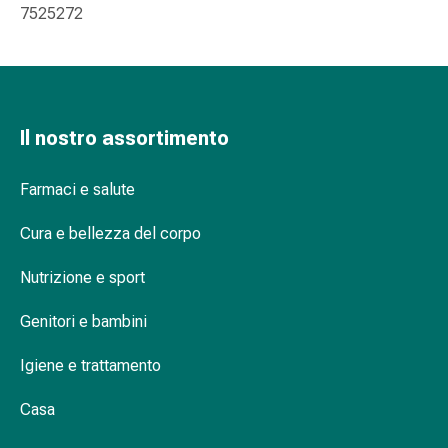
oculare
7525272
Cuore
e
circolazione
Terapia
cardiaca
Il nostro assortimento
Calze
a
Farmaci e salute
compressione
Disturbi
Cura e bellezza del corpo
circolatori
Cessazione
Nutrizione e sport
del
fumo
Genitori e bambini
Disturbi
venosi
Igiene e trattamento
Coagulazione
Casa
del
sangue