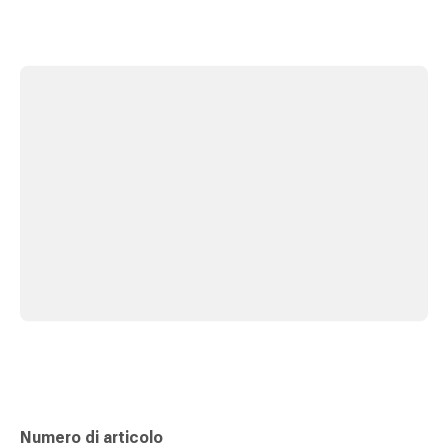
Orecchie
e
occhi
Disturbi
dell'orecchio
Cura
delle
orecchie
Gocce
oculari
Infiammazione
degli
occhi
Bende
per
gli
occhi
Igiene
Numero di articolo