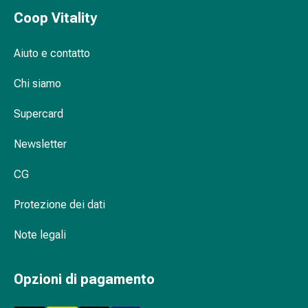
Disturbi
Coop Vitality
del
nervo
Aiuto e contatto
cardiaco
Disturbi
Chi siamo
della
memoria
Supercard
e
della
Newsletter
concentrazione
Allergie
CG
e
Protezione dei dati
febbre
da
Note legali
fieno
Antiallergico
La
Opzioni di pagamento
pelle
Naso