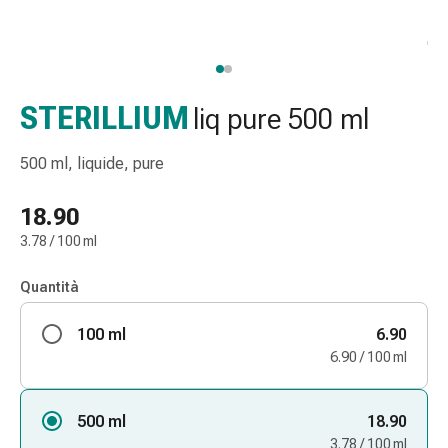
gola
Tosse
e
bronchite
Inalatori
STERILLIUM
liq pure 500 ml
e
accessori
500 ml, liquide, pure
Detergente
per
18.90
il
3.78 / 100 ml
naso
Tessuti
Quantità
Raffreddore
Cura
100 ml
6.90
delle
6.90 / 100 ml
ferite
e
delle
500 ml
18.90
ustioni
3.78 / 100 ml