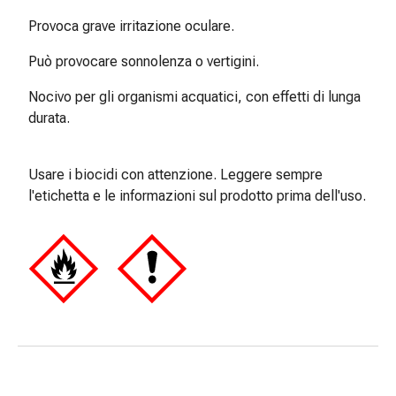
delle
Provoca grave irritazione oculare.
ferite
Spray
Può provocare sonnolenza o vertigini.
per
ferite
Nocivo per gli organismi acquatici, con effetti di lunga
Strisce
durata.
e
adesivi
Usare i biocidi con attenzione. Leggere sempre
per
l'etichetta e le informazioni sul prodotto prima dell'uso.
la
chiusura
delle
ferite
Unguento
per
il
tiraggio
Tamponi
medicali