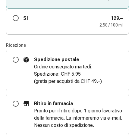
Bende
elastiche
5 l
129.–
Compresse
2.58 / 100 ml
Medicazioni
per
le
Ricezione
dita
Bende
Spedizione postale
di
Ordine consegnato martedì.
fissaggio
Spedizione: CHF 5.95
Garza
(gratis per acquisti da CHF 49.–)
Bendaggi
compressivi
Medicazioni
Ritiro in farmacia
Bende,
Pronto per il ritiro dopo 1 giorno lavorativo
nastri
della farmacia. La informeremo via e-mail.
e
Nessun costo di spedizione.
accessori