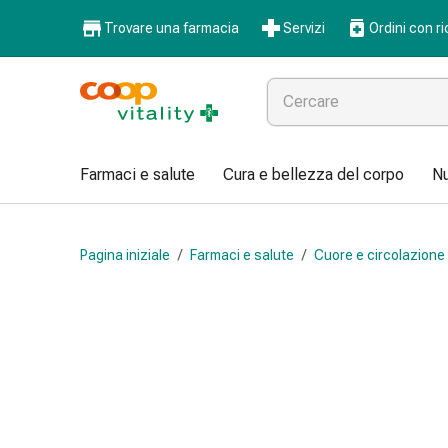
Farmaci
Trovare una farmacia
Servizi
Ordini con ri
e
salute
Influenza
e
raffreddore
Pastiglie
Farmaci e salute
Cura e bellezza del corpo
Nu
per
la
gola
Pagina iniziale
/
Farmaci e salute
/
Cuore e circolazione
Farmaci
per
l'influenza
e
il
raffreddore
Mal
di