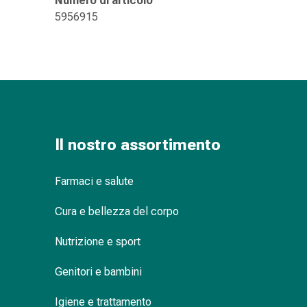
Numero di articolo
delle
5956915
ferite
Spray
per
ferite
Strisce
e
adesivi
per
Il nostro assortimento
la
chiusura
Farmaci e salute
delle
ferite
Cura e bellezza del corpo
Unguento
per
Nutrizione e sport
il
tiraggio
Genitori e bambini
Tamponi
Igiene e trattamento
medicali