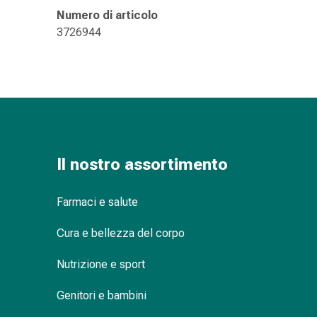
delle
Numero di articolo
ferite
3726944
Spray
per
ferite
Strisce
e
adesivi
per
la
Il nostro assortimento
chiusura
delle
Farmaci e salute
ferite
Unguento
Cura e bellezza del corpo
per
il
Nutrizione e sport
tiraggio
Genitori e bambini
Tamponi
medicali