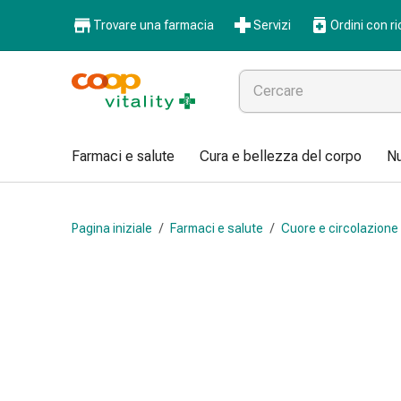
Farmaci
Trovare una farmacia
Servizi
Ordini con ri
e
salute
Influenza
e
raffreddore
Pastiglie
Farmaci e salute
Cura e bellezza del corpo
Nu
per
la
gola
Pagina iniziale
/
Farmaci e salute
/
Cuore e circolazione
Farmaci
per
l'influenza
e
il
raffreddore
Mal
di