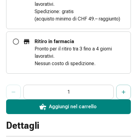
lavorativi.
Bende
Spedizione: gratis
elastiche
(acquisto minimo di CHF 49.– raggiunto)
Compresse
Medicazioni
per
Ritiro in farmacia
le
Pronto per il ritiro tra 3 fino a 4 giorni
dita
lavorativi.
Bende
Nessun costo di spedizione.
di
fissaggio
Garza
ProductDetailPage.Aria.AddToCartQuantityControlInst
Bendaggi
Indicare il numero di unità di questo articolo da aggiungere al c
Ha raggiunto la quantità massima ordinabile per questo articol
Al momento non abbiamo altre unità di questo articolo in mag
compressivi
Medicazioni
Aggiungi nel carrello
Bende,
nastri
Dettagli
e
accessori