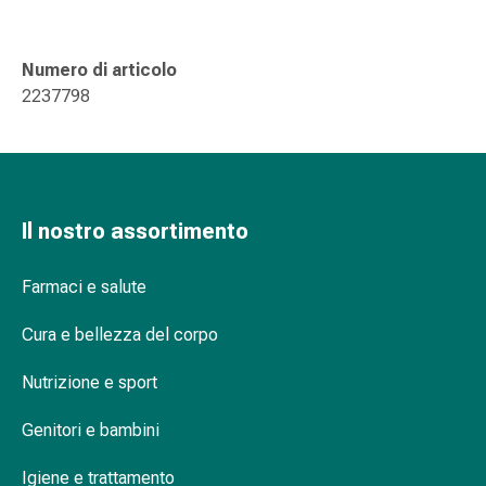
delle
ferite
Spray
Numero di articolo
per
2237798
ferite
Strisce
e
adesivi
per
Il nostro assortimento
la
chiusura
Farmaci e salute
delle
ferite
Cura e bellezza del corpo
Unguento
per
Nutrizione e sport
il
tiraggio
Genitori e bambini
Tamponi
Igiene e trattamento
medicali