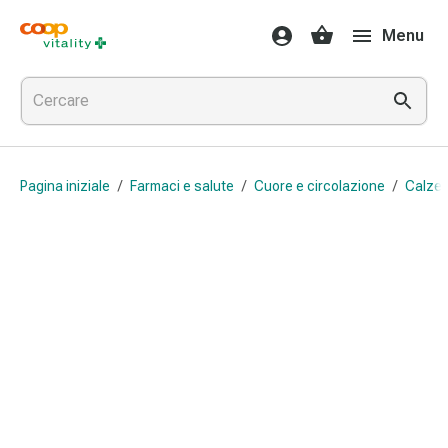
Farmaci
Menu
e
salute
Influenza
e
raffreddore
Pastiglie
Pagina iniziale
/
Farmaci e salute
/
Cuore e circolazione
/
Calze 
per
la
gola
Farmaci
per
l'influenza
e
il
raffreddore
Mal
di