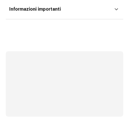
Medicazioni
e
Informazioni importanti
reti
tubolari
Materiali
di
medicazione
Ustioni
e
scottature
Kit
per
il
cambio
della
medicazione
Medicazioni
adesive
Trattamento