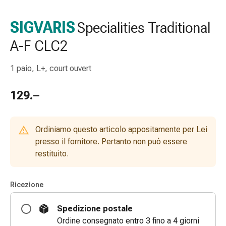
gola
Tosse
SIGVARIS
Specialities Traditional
e
A-F CLC2
bronchite
Inalatori
e
1 paio, L+, court ouvert
accessori
Detergente
129.–
per
il
naso
Ordiniamo questo articolo appositamente per Lei
Tessuti
presso il fornitore. Pertanto non può essere
Raffreddore
restituito.
Cura
delle
Ricezione
ferite
e
Spedizione postale
delle
Ordine consegnato entro 3 fino a 4 giorni
ustioni