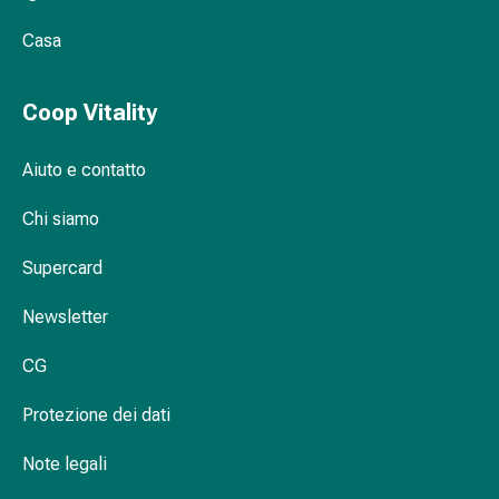
Orecchie
Casa
e
occhi
Disturbi
Coop Vitality
dell'orecchio
Cura
Aiuto e contatto
delle
orecchie
Chi siamo
Gocce
oculari
Supercard
Infiammazione
degli
Newsletter
occhi
CG
Bende
per
Protezione dei dati
gli
occhi
Note legali
Igiene