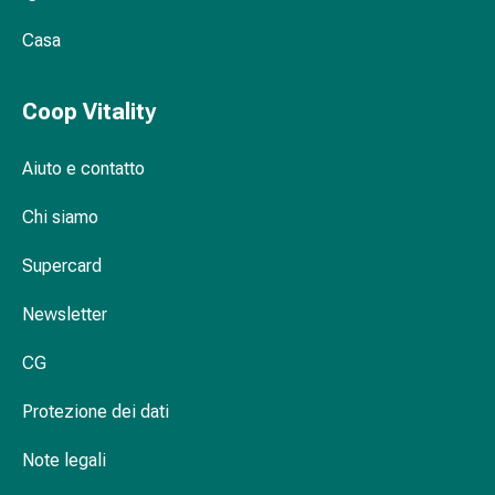
Orecchie
Casa
e
occhi
Disturbi
Coop Vitality
dell'orecchio
Cura
Aiuto e contatto
delle
orecchie
Chi siamo
Gocce
oculari
Supercard
Infiammazione
degli
Newsletter
occhi
CG
Bende
per
Protezione dei dati
gli
occhi
Note legali
Igiene