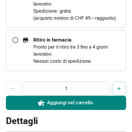
lavorativi.
Bende
Spedizione: gratis
elastiche
(acquisto minimo di CHF 49.– raggiunto)
Compresse
Medicazioni
per
Ritiro in farmacia
le
Pronto per il ritiro tra 3 fino a 4 giorni
dita
lavorativi.
Bende
Nessun costo di spedizione.
di
fissaggio
Garza
ProductDetailPage.Aria.AddToCartQuantityControlInst
Bendaggi
Indicare il numero di unità di questo articolo da aggiungere al c
Ha raggiunto la quantità massima ordinabile per questo articol
Al momento non abbiamo altre unità di questo articolo in mag
compressivi
Medicazioni
Aggiungi nel carrello
Bende,
nastri
Dettagli
e
accessori