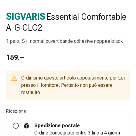
gola
Tosse
SIGVARIS
Essential Comfortable
e
A-G CLC2
bronchite
Inalatori
e
1 paio, S+, normal ouvert bande adhésive noppée black
accessori
Detergente
159.–
per
il
naso
Ordiniamo questo articolo appositamente per Lei
Tessuti
presso il fornitore. Pertanto non può essere
Raffreddore
restituito.
Cura
delle
Ricezione
ferite
e
Spedizione postale
delle
Ordine consegnato entro 3 fino a 4 giorni
ustioni