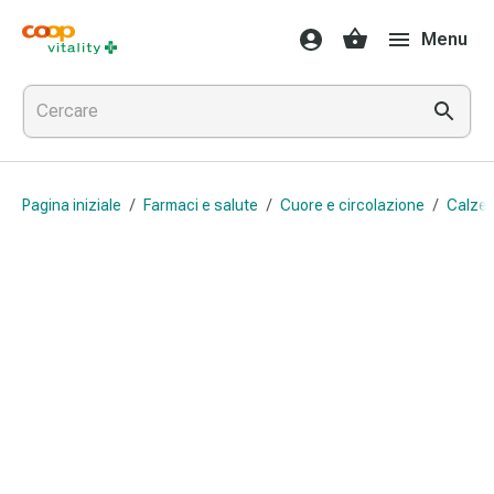
Farmaci
Menu
e
salute
Influenza
e
raffreddore
Pastiglie
Pagina iniziale
/
Farmaci e salute
/
Cuore e circolazione
/
Calze 
per
la
gola
Farmaci
per
l'influenza
e
il
raffreddore
Mal
di