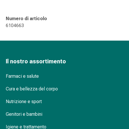
delle
ferite
Spray
Numero di articolo
per
6104663
ferite
Strisce
e
adesivi
per
Il nostro assortimento
la
chiusura
Farmaci e salute
delle
ferite
Cura e bellezza del corpo
Unguento
per
Nutrizione e sport
il
tiraggio
Genitori e bambini
Tamponi
Igiene e trattamento
medicali