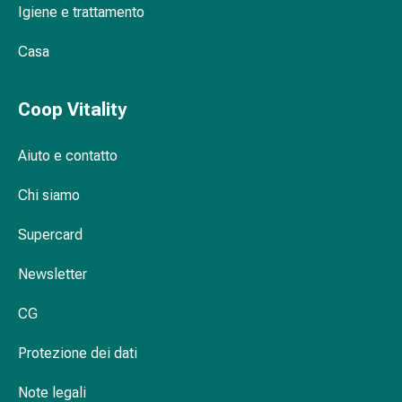
Igiene e trattamento
Orecchie
e
Casa
occhi
Disturbi
dell'orecchio
Coop Vitality
Cura
delle
Aiuto e contatto
orecchie
Gocce
Chi siamo
oculari
Infiammazione
Supercard
degli
Newsletter
occhi
Bende
CG
per
gli
Protezione dei dati
occhi
Igiene
Note legali