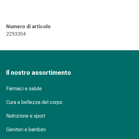
delle
ferite
Spray
per
Numero di articolo
ferite
2293354
Strisce
e
adesivi
per
la
Il nostro assortimento
chiusura
delle
Farmaci e salute
ferite
Unguento
Cura e bellezza del corpo
per
il
Nutrizione e sport
tiraggio
Genitori e bambini
Tamponi
medicali