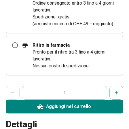
Ordine consegnato entro 3 fino a 4 giorni
Bende
lavorativi.
elastiche
Spedizione: gratis
Compresse
(acquisto minimo di CHF 49.– raggiunto)
Medicazioni
per
le
Ritiro in farmacia
dita
Pronto per il ritiro tra 3 fino a 4 giorni
Bende
lavorativi.
di
Nessun costo di spedizione.
fissaggio
Garza
Bendaggi
ProductDetailPage.Aria.AddToCartQuantityControlInst
Indicare il numero di unità di questo articolo da aggiungere al c
Ha raggiunto la quantità massima ordinabile per questo articol
Al momento non abbiamo altre unità di questo articolo in mag
compressivi
Medicazioni
Bende,
Aggiungi nel carrello
nastri
e
Dettagli
accessori