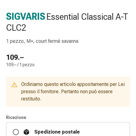
gola
Tosse
SIGVARIS
Essential Classical A-T
e
CLC2
bronchite
Inalatori
e
1 pezzo, M+, court fermé savanna
accessori
Detergente
109.–
per
109.– / 1 pezzo
il
naso
Tessuti
Ordiniamo questo articolo appositamente per Lei
Raffreddore
presso il fornitore. Pertanto non può essere
Cura
restituito.
delle
ferite
Ricezione
e
delle
Spedizione postale
ustioni