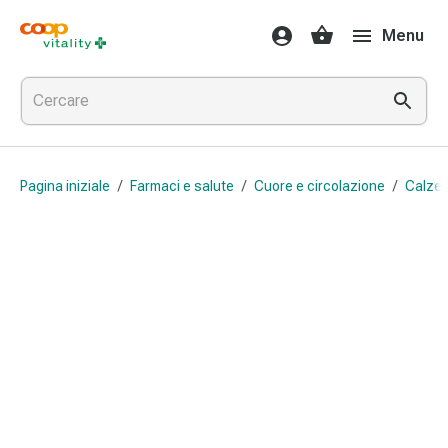
Farmaci
Menu
e
salute
Influenza
e
raffreddore
Pastiglie
Pagina iniziale
/
Farmaci e salute
/
Cuore e circolazione
/
Calze 
per
la
gola
Farmaci
per
l'influenza
e
il
raffreddore
Mal
di