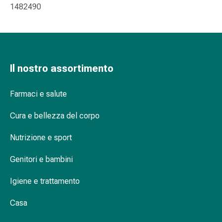
1482490
Orecchie
e
occhi
Disturbi
dell'orecchio
Il nostro assortimento
Cura
delle
orecchie
Farmaci e salute
Gocce
Cura e bellezza del corpo
oculari
Infiammazione
Nutrizione e sport
degli
occhi
Genitori e bambini
Bende
per
Igiene e trattamento
gli
occhi
Casa
Igiene