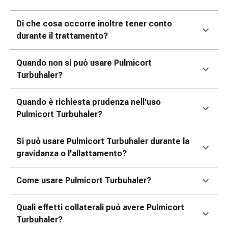
Medicazioni
e
Di che cosa occorre inoltre tener conto
reti
durante il trattamento?
tubolari
Materiali
di
Quando non si può usare Pulmicort
medicazione
Turbuhaler?
Ustioni
e
Quando è richiesta prudenza nell'uso
scottature
Pulmicort Turbuhaler?
Kit
per
Si può usare Pulmicort Turbuhaler durante la
il
gravidanza o l'allattamento?
cambio
della
Come usare Pulmicort Turbuhaler?
medicazione
Medicazioni
Quali effetti collaterali può avere Pulmicort
adesive
Turbuhaler?
Trattamento