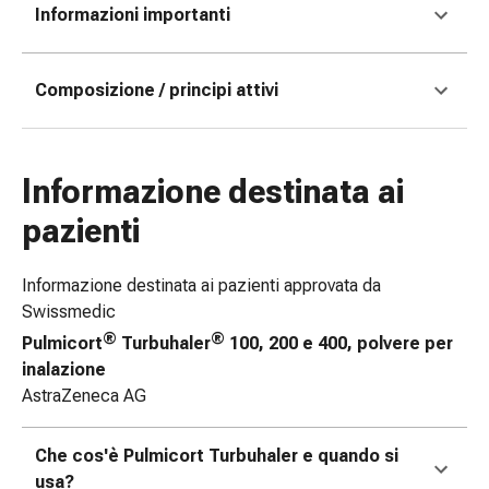
Informazioni importanti
Bende
elastiche
Compresse
Composizione / principi attivi
Medicazioni
per
le
dita
Informazione destinata ai
Bende
pazienti
di
fissaggio
Garza
Informazione destinata ai pazienti approvata da
Bendaggi
Swissmedic
compressivi
®
®
Pulmicort
Turbuhaler
100, 200 e 400, polvere per
Medicazioni
inalazione
Bende,
AstraZeneca AG
nastri
e
Che cos'è Pulmicort Turbuhaler e quando si
accessori
usa?