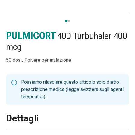
gola
Tosse
e
bronchite
Inalatori
PULMICORT
400 Turbuhaler 400
e
mcg
accessori
Detergente
50 dosi, Polvere per inalazione
per
il
naso
Possiamo rilasciare questo articolo solo dietro
Tessuti
prescrizione medica (legge svizzera sugli agenti
Raffreddore
terapeutici).
Cura
delle
ferite
Dettagli
e
delle
ustioni