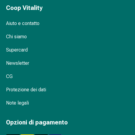
oculare
Coop Vitality
Cuore
e
circolazione
Aiuto e contatto
Terapia
Chi siamo
cardiaca
Calze
Supercard
a
compressione
Newsletter
Disturbi
circolatori
CG
Cessazione
del
Protezione dei dati
fumo
Disturbi
Note legali
venosi
Disturbi
Opzioni di pagamento
del
nervo