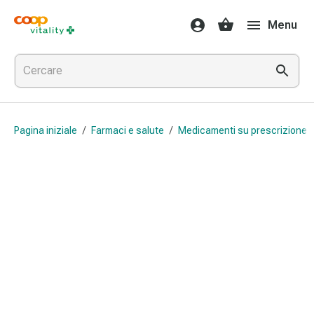
Farmaci
Menu
e
salute
Influenza
e
raffreddore
Pastiglie
Pagina iniziale
/
Farmaci e salute
/
Medicamenti su prescrizione 
per
la
gola
Farmaci
per
l'influenza
e
il
raffreddore
Mal
di