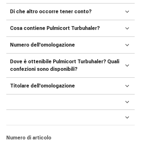
delle
ferite
Di che altro occorre tener conto?
Spray
per
Cosa contiene Pulmicort Turbuhaler?
ferite
Strisce
Numero dell'omologazione
e
adesivi
Dove è ottenibile Pulmicort Turbuhaler? Quali
per
confezioni sono disponibili?
la
chiusura
Titolare dell'omologazione
delle
ferite
Unguento
per
il
tiraggio
Tamponi
Numero di articolo
medicali