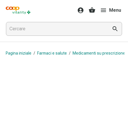
Farmaci
Menu
e
salute
Influenza
e
raffreddore
Pastiglie
Pagina iniziale
/
Farmaci e salute
/
Medicamenti su prescrizione 
per
la
gola
Farmaci
per
l'influenza
e
il
raffreddore
Mal
di