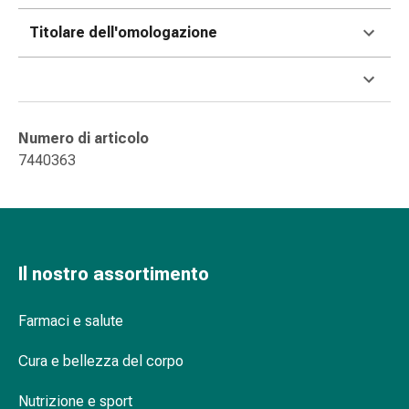
delle
ferite
Titolare dell'omologazione
Spray
per
ferite
Strisce
Numero di articolo
e
7440363
adesivi
per
la
chiusura
delle
Il nostro assortimento
ferite
Unguento
per
Farmaci e salute
il
tiraggio
Cura e bellezza del corpo
Tamponi
Nutrizione e sport
medicali