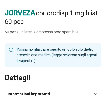
gola
Tosse
JORVEZA
cpr orodisp 1 mg blist
e
60 pce
bronchite
Inalatori
e
60 pezzi, blister, Compressa orodispersibile
accessori
Detergente
per
Possiamo rilasciare questo articolo solo dietro
il
prescrizione medica (legge svizzera sugli agenti
naso
terapeutici).
Tessuti
Raffreddore
Dettagli
Cura
delle
ferite
e
Informazioni importanti
delle
ustioni