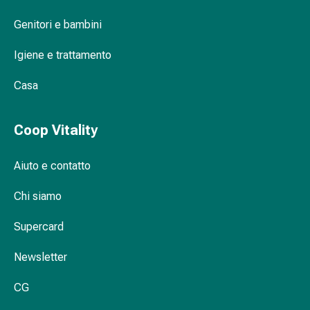
Orecchie
Genitori e bambini
e
occhi
Igiene e trattamento
Disturbi
dell'orecchio
Casa
Cura
delle
Coop Vitality
orecchie
Gocce
oculari
Aiuto e contatto
Infiammazione
degli
Chi siamo
occhi
Supercard
Bende
per
Newsletter
gli
occhi
CG
Igiene