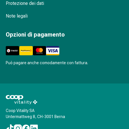
oculare
Protezione dei dati
Cuore
e
Note legali
circolazione
Terapia
Opzioni di pagamento
cardiaca
Calze
a
compressione
Disturbi
Può pagare anche comodamente con fattura.
circolatori
Cessazione
del
fumo
Disturbi
venosi
Coop Vitality SA
Disturbi
Untermattweg 8, CH-3001 Berna
del
nervo