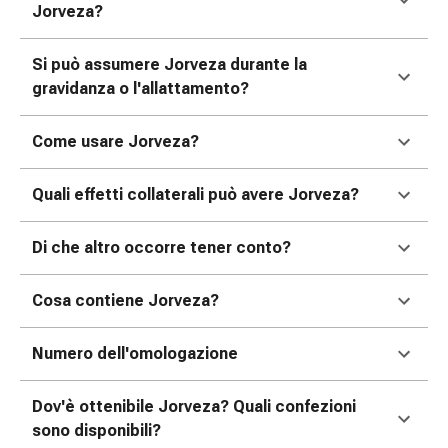
Medicazioni
Jorveza?
e
reti
Si può assumere Jorveza durante la
tubolari
gravidanza o l'allattamento?
Materiali
di
Come usare Jorveza?
medicazione
Ustioni
e
Quali effetti collaterali può avere Jorveza?
scottature
Kit
Di che altro occorre tener conto?
per
il
Cosa contiene Jorveza?
cambio
della
Numero dell'omologazione
medicazione
Medicazioni
Dov'è ottenibile Jorveza? Quali confezioni
adesive
sono disponibili?
Trattamento