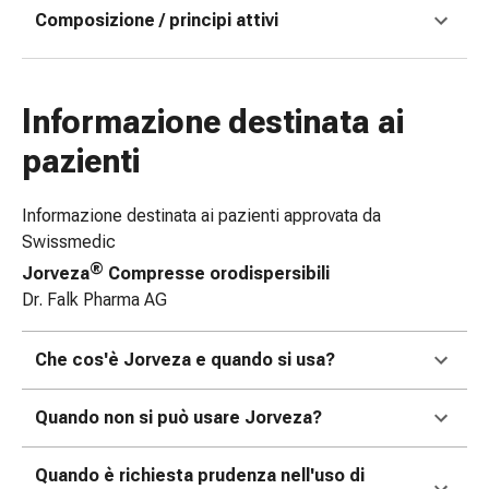
Composizione / principi attivi
Bende
elastiche
Compresse
Medicazioni
Informazione destinata ai
per
le
pazienti
dita
Bende
Informazione destinata ai pazienti approvata da
di
Swissmedic
fissaggio
®
Jorveza
Compresse orodispersibili
Garza
Dr. Falk Pharma AG
Bendaggi
compressivi
Che cos'è Jorveza e quando si usa?
Medicazioni
Bende,
nastri
Quando non si può usare Jorveza?
e
accessori
Quando è richiesta prudenza nell'uso di