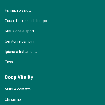
Orecchie
e
Farmaci e salute
occhi
Cura e bellezza del corpo
Disturbi
dell'orecchio
Nutrizione e sport
Cura
delle
Genitori e bambini
orecchie
Gocce
Igiene e trattamento
oculari
Infiammazione
Casa
degli
occhi
Coop Vitality
Bende
per
gli
Aiuto e contatto
occhi
Chi siamo
Igiene