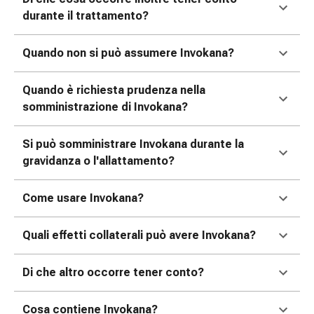
Medicazioni
durante il trattamento?
e
reti
tubolari
Quando non si può assumere Invokana?
Materiali
di
Quando è richiesta prudenza nella
medicazione
somministrazione di Invokana?
Ustioni
e
Si può somministrare Invokana durante la
scottature
gravidanza o l'allattamento?
Kit
per
Come usare Invokana?
il
cambio
Quali effetti collaterali può avere Invokana?
della
medicazione
Medicazioni
Di che altro occorre tener conto?
adesive
Trattamento
Cosa contiene Invokana?