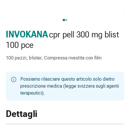
gola
Tosse
e
bronchite
Inalatori
INVOKANA
cpr pell 300 mg blist
e
100 pce
accessori
Detergente
100 pezzi, blister, Compressa rivestita con film
per
il
naso
Possiamo rilasciare questo articolo solo dietro
Tessuti
prescrizione medica (legge svizzera sugli agenti
Raffreddore
terapeutici).
Cura
delle
ferite
Dettagli
e
delle
ustioni