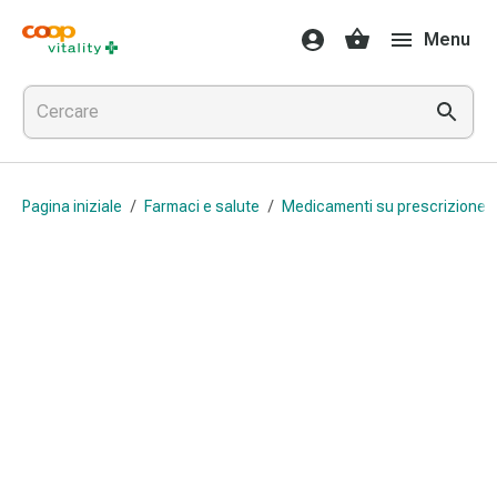
Farmaci
Menu
e
salute
Influenza
e
raffreddore
Pastiglie
Pagina iniziale
/
Farmaci e salute
/
Medicamenti su prescrizione 
per
la
gola
Farmaci
per
l'influenza
e
il
raffreddore
Mal
di