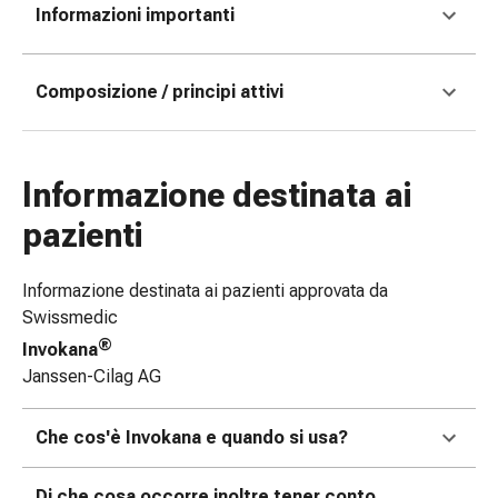
Informazioni importanti
Bende
elastiche
Compresse
Composizione / principi attivi
Medicazioni
per
le
dita
Informazione destinata ai
Bende
pazienti
di
fissaggio
Garza
Informazione destinata ai pazienti approvata da
Bendaggi
Swissmedic
compressivi
®
Invokana
Medicazioni
Janssen-Cilag AG
Bende,
nastri
Che cos'è Invokana e quando si usa?
e
accessori
Di che cosa occorre inoltre tener conto