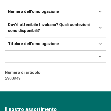
delle
ferite
Numero dell'omologazione
Spray
per
Dov'è ottenibile Invokana? Quali confezioni
ferite
sono disponibili?
Strisce
e
Titolare dell'omologazione
adesivi
per
la
chiusura
delle
Numero di articolo
ferite
5900949
Unguento
per
il
tiraggio
Tamponi
Il nostro assortimento
medicali