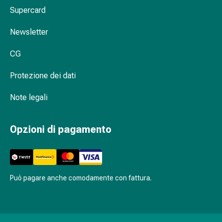
oculare
Supercard
Cuore
e
Newsletter
circolazione
Terapia
CG
cardiaca
Calze
Protezione dei dati
a
compressione
Note legali
Disturbi
circolatori
Opzioni di pagamento
Cessazione
del
fumo
Disturbi
Può pagare anche comodamente con fattura.
venosi
Coagulazione
del
sangue