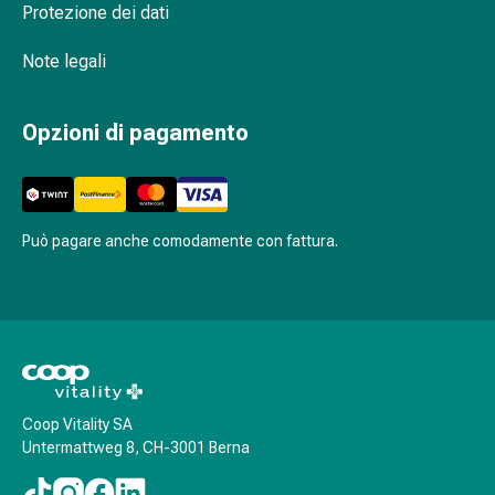
oculare
Protezione dei dati
Cuore
e
Note legali
circolazione
Terapia
Opzioni di pagamento
cardiaca
Calze
a
compressione
Disturbi
Può pagare anche comodamente con fattura.
circolatori
Cessazione
del
fumo
Disturbi
venosi
Coop Vitality SA
Disturbi
Untermattweg 8, CH-3001 Berna
del
nervo