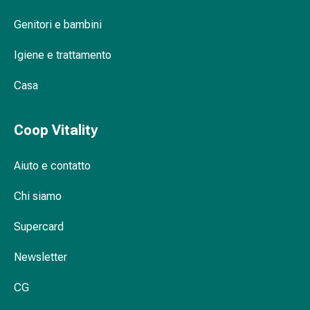
Orecchie
Genitori e bambini
e
occhi
Igiene e trattamento
Disturbi
dell'orecchio
Casa
Cura
delle
Coop Vitality
orecchie
Gocce
oculari
Aiuto e contatto
Infiammazione
degli
Chi siamo
occhi
Supercard
Bende
per
Newsletter
gli
occhi
CG
Igiene