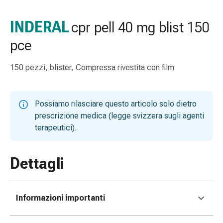
gola
Tosse
INDERAL
cpr pell 40 mg blist 150
e
pce
bronchite
Inalatori
e
150 pezzi, blister, Compressa rivestita con film
accessori
Detergente
per
Possiamo rilasciare questo articolo solo dietro
il
prescrizione medica (legge svizzera sugli agenti
naso
terapeutici).
Tessuti
Raffreddore
Dettagli
Cura
delle
ferite
e
Informazioni importanti
delle
ustioni