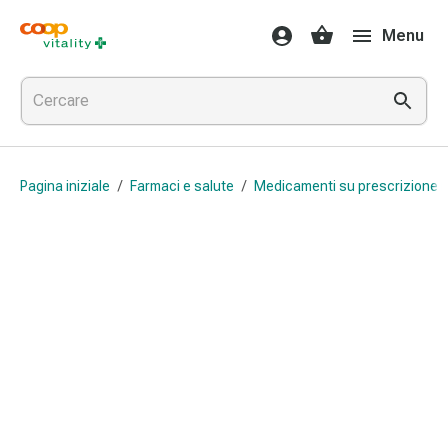
Farmaci
Menu
e
salute
Influenza
e
raffreddore
Pastiglie
Pagina iniziale
/
Farmaci e salute
/
Medicamenti su prescrizione 
per
la
gola
Farmaci
per
l'influenza
e
il
raffreddore
Mal
di