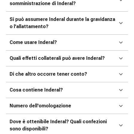
Medicazioni
somministrazione di Inderal?
e
reti
Si può assumere Inderal durante la gravidanza
tubolari
o l'allattamento?
Materiali
di
Come usare Inderal?
medicazione
Ustioni
e
Quali effetti collaterali può avere Inderal?
scottature
Kit
Di che altro occorre tener conto?
per
il
Cosa contiene Inderal?
cambio
della
Numero dell'omologazione
medicazione
Medicazioni
Dove è ottenibile Inderal? Quali confezioni
adesive
sono disponibili?
Trattamento