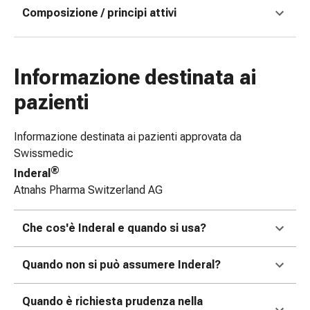
Composizione / principi attivi
Bende
elastiche
Compresse
Medicazioni
Informazione destinata ai
per
le
pazienti
dita
Bende
Informazione destinata ai pazienti approvata da
di
Swissmedic
fissaggio
®
Inderal
Garza
Atnahs Pharma Switzerland AG
Bendaggi
compressivi
Che cos'è Inderal e quando si usa?
Medicazioni
Bende,
nastri
Quando non si può assumere Inderal?
e
accessori
Quando è richiesta prudenza nella