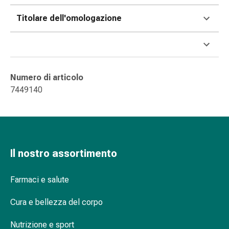
delle
ferite
Titolare dell'omologazione
Spray
per
ferite
Strisce
Numero di articolo
e
7449140
adesivi
per
la
chiusura
delle
Il nostro assortimento
ferite
Unguento
per
Farmaci e salute
il
tiraggio
Cura e bellezza del corpo
Tamponi
Nutrizione e sport
medicali