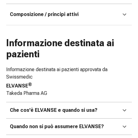
Bende
elastiche
Composizione / principi attivi
Compresse
Medicazioni
per
Informazione destinata ai
le
dita
pazienti
Bende
di
Informazione destinata ai pazienti approvata da
fissaggio
Swissmedic
Garza
®
ELVANSE
Bendaggi
Takeda Pharma AG
compressivi
Medicazioni
Bende,
Che cos'è ELVANSE e quando si usa?
nastri
e
Quando non si può assumere ELVANSE?
accessori