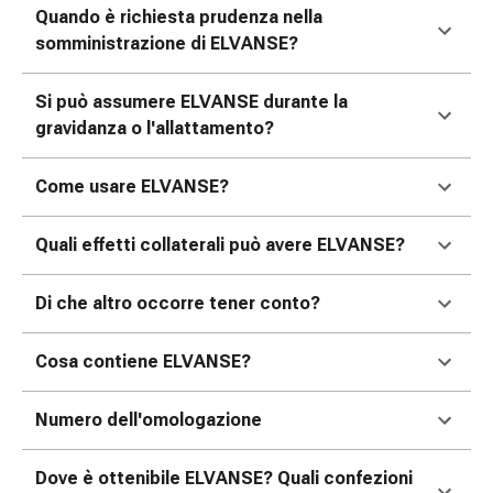
Medicazioni
Quando è richiesta prudenza nella
e
somministrazione di ELVANSE?
reti
tubolari
Si può assumere ELVANSE durante la
Materiali
gravidanza o l'allattamento?
di
medicazione
Come usare ELVANSE?
Ustioni
e
scottature
Quali effetti collaterali può avere ELVANSE?
Kit
per
Di che altro occorre tener conto?
il
cambio
Cosa contiene ELVANSE?
della
medicazione
Numero dell'omologazione
Medicazioni
adesive
Trattamento
Dove è ottenibile ELVANSE? Quali confezioni