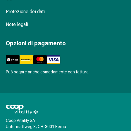
oculare
Cuore
Protezione dei dati
e
circolazione
Note legali
Terapia
cardiaca
Opzioni di pagamento
Calze
a
compressione
Disturbi
circolatori
Può pagare anche comodamente con fattura.
Cessazione
del
fumo
Disturbi
venosi
Disturbi
del
Coop Vitality SA
nervo
Untermattweg 8, CH-3001 Berna