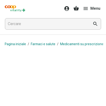
Farmaci
Menu
e
salute
Influenza
e
raffreddore
Pastiglie
Pagina iniziale
/
Farmaci e salute
/
Medicamenti su prescrizione 
per
la
gola
Farmaci
per
l'influenza
e
il
raffreddore
Mal
di