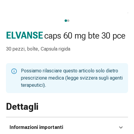
gola
Tosse
e
bronchite
Inalatori
ELVANSE
caps 60 mg bte 30 pce
e
accessori
30 pezzi, boîte, Capsula rigida
Detergente
per
il
Possiamo rilasciare questo articolo solo dietro
naso
prescrizione medica (legge svizzera sugli agenti
Tessuti
terapeutici).
Raffreddore
Cura
delle
Dettagli
ferite
e
delle
Informazioni importanti
ustioni