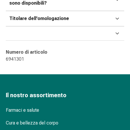
delle
sono disponibili?
ferite
Spray
Titolare dell'omologazione
per
ferite
Strisce
e
adesivi
Numero di articolo
per
6941301
la
chiusura
delle
ferite
Unguento
Il nostro assortimento
per
il
Farmaci e salute
tiraggio
Tamponi
Cura e bellezza del corpo
medicali