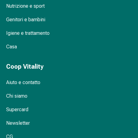
Orecchie
Nutrizione e sport
e
Genitori e bambini
occhi
Disturbi
Igiene e trattamento
dell'orecchio
Cura
Casa
delle
orecchie
Gocce
Coop Vitality
oculari
Infiammazione
Aiuto e contatto
degli
occhi
Chi siamo
Bende
per
Supercard
gli
Newsletter
occhi
Igiene
CG