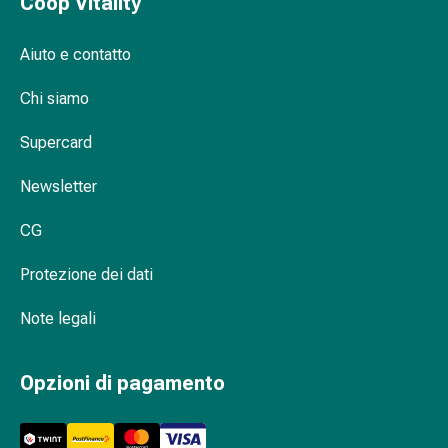
Coop Vitality
Medicazioni
e
reti
Aiuto e contatto
tubolari
Chi siamo
Materiali
di
Supercard
medicazione
Ustioni
Newsletter
e
scottature
CG
Kit
per
Protezione dei dati
il
cambio
Note legali
della
medicazione
Opzioni di pagamento
Medicazioni
adesive
Trattamento