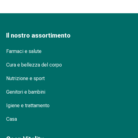
Bende
elastiche
Compresse
Medicazioni
Il nostro assortimento
per
le
dita
Farmaci e salute
Bende
Cura e bellezza del corpo
di
fissaggio
Nutrizione e sport
Garza
Bendaggi
Genitori e bambini
compressivi
Medicazioni
Igiene e trattamento
Bende,
nastri
Casa
e
accessori