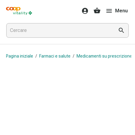
Farmaci
Menu
e
salute
Influenza
e
raffreddore
Pastiglie
Pagina iniziale
/
Farmaci e salute
/
Medicamenti su prescrizione 
per
la
gola
Farmaci
per
l'influenza
e
il
raffreddore
Mal
di