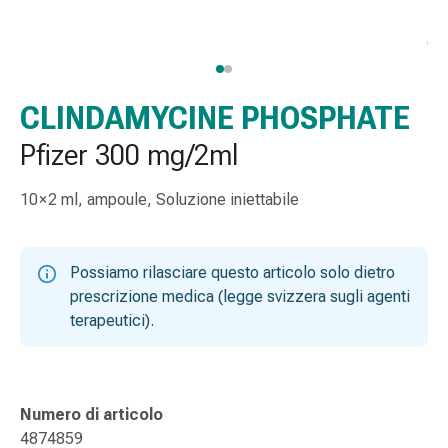
gola
Tosse
e
bronchite
Inalatori
CLINDAMYCINE PHOSPHATE
e
Pfizer 300 mg/2ml
accessori
Detergente
10 × 2 ml, ampoule, Soluzione iniettabile
per
il
naso
Possiamo rilasciare questo articolo solo dietro
Tessuti
prescrizione medica (legge svizzera sugli agenti
Raffreddore
terapeutici).
Cura
delle
ferite
e
Numero di articolo
delle
4874859
ustioni