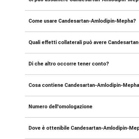
Medicazioni
e
reti
Come usare Candesartan-Amlodipin-Mepha?
tubolari
Materiali
di
Quali effetti collaterali può avere Candesart
medicazione
Ustioni
e
Di che altro occorre tener conto?
scottature
Kit
per
Cosa contiene Candesartan-Amlodipin-Meph
il
cambio
della
Numero dell'omologazione
medicazione
Medicazioni
adesive
Dove è ottenibile Candesartan-Amlodipin-Meph
Trattamento