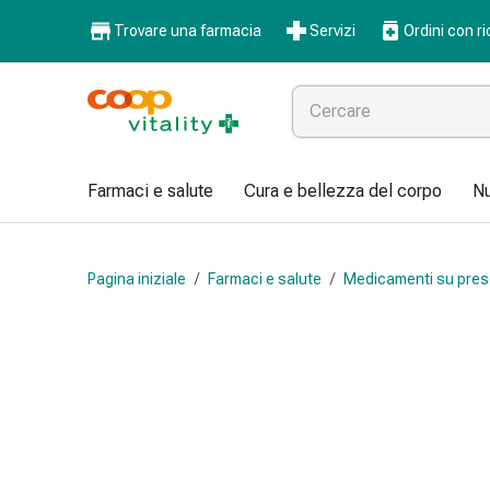
Farmaci
Trovare una farmacia
Servizi
Ordini con ri
e
salute
Influenza
e
raffreddore
Pastiglie
Farmaci e salute
Cura e bellezza del corpo
Nu
per
la
gola
Pagina iniziale
/
Farmaci e salute
/
Medicamenti su pres
Farmaci
per
l'influenza
e
il
raffreddore
Mal
di