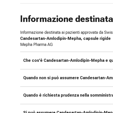
Bende
elastiche
Informazione destinata 
Compresse
Medicazioni
per
Informazione destinata ai pazienti approvata da Sw
le
Candesartan-Amlodipin-Mepha, capsule rigide
dita
Mepha Pharma AG
Bende
di
fissaggio
Che cos'è Candesartan-Amlodipin-Mepha e qu
Garza
Bendaggi
compressivi
Quando non si può assumere Candesartan-Am
Medicazioni
Bende,
Quando è richiesta prudenza nella somminist
nastri
e
accessori
Si può assumere Candesartan-Amlodipin-Mepha