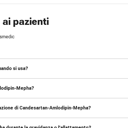
ai pazienti
issmedic
ando si usa?
lodipin-Mepha?
razione di Candesartan-Amlodipin-Mepha?
 durante la gravidanza o l'allattamento?