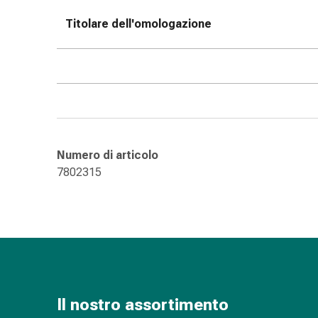
delle
Titolare dell'omologazione
ferite
Spray
per
ferite
Strisce
e
adesivi
per
Numero di articolo
la
7802315
chiusura
delle
ferite
Unguento
per
il
tiraggio
Tamponi
Il nostro assortimento
medicali