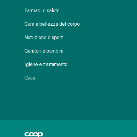
Orecchie
Farmaci e salute
e
occhi
Cura e bellezza del corpo
Disturbi
dell'orecchio
Nutrizione e sport
Cura
delle
Genitori e bambini
orecchie
Igiene e trattamento
Gocce
oculari
Casa
Infiammazione
degli
occhi
Bende
per
gli
occhi
Igiene