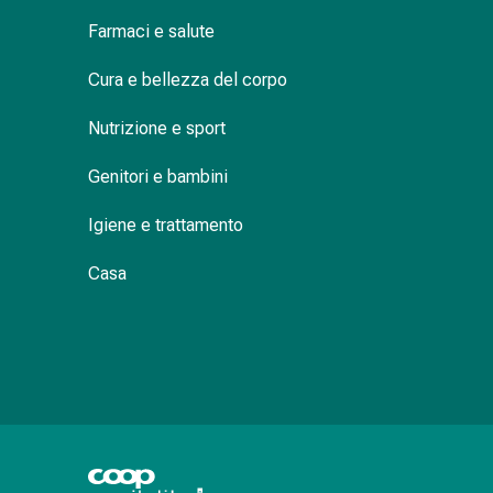
Orecchie
Farmaci e salute
e
occhi
Cura e bellezza del corpo
Disturbi
dell'orecchio
Nutrizione e sport
Cura
Genitori e bambini
delle
orecchie
Igiene e trattamento
Gocce
oculari
Casa
Infiammazione
degli
occhi
Bende
per
gli
occhi
Igiene