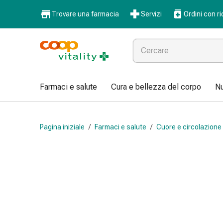
Farmaci
Trovare una farmacia
Servizi
Ordini con ri
e
salute
Influenza
e
raffreddore
Pastiglie
Farmaci e salute
Cura e bellezza del corpo
Nu
per
la
gola
Pagina iniziale
/
Farmaci e salute
/
Cuore e circolazione
Farmaci
per
l'influenza
e
il
raffreddore
Mal
di