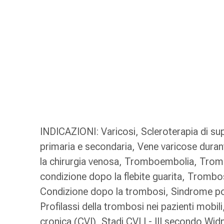
gola
Tosse
e
bronchite
Inalatori
e
accessori
Detergente
per
il
naso
INDICAZIONI: Varicosi, Scleroterapia di su
Tessuti
primaria e secondaria, Vene varicose duran
Raffreddore
la chirurgia venosa, Tromboembolia, Trombo
Cura
delle
condizione dopo la flebite guarita, Tromb
ferite
Condizione dopo la trombosi, Sindrome p
e
Profilassi della trombosi nei pazienti mobili
delle
cronica (CVI), Stadi CVI I - III secondo W
ustioni