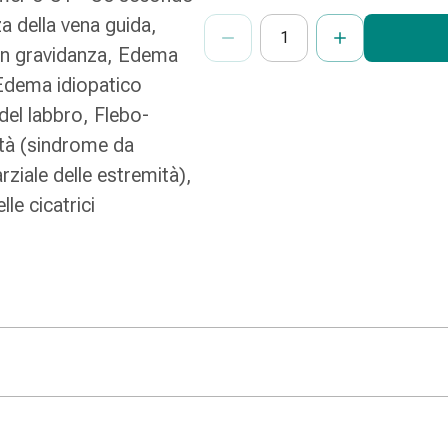
ProductDetailPage.Aria.Add
Indicare il numero di unità di questo
Ha raggiunto la quantità massima or
Al momento non abbiamo altre unità
za della vena guida,
in gravidanza, Edema
Edema idiopatico
del labbro, Flebo-
ità (sindrome da
ziale delle estremità),
le cicatrici