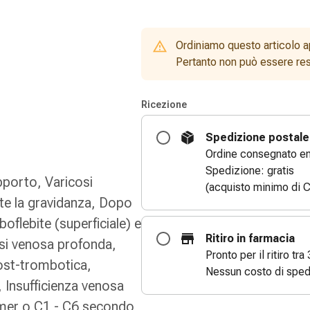
Ordiniamo questo articolo a
Pertanto non può essere rest
Ricezione
Spedizione postale
Ordine consegnato entr
Spedizione: gratis
pporto, Varicosi
(acquisto minimo di C
te la gravidanza, Dopo
flebite (superficiale) e
Ritiro in farmacia
osi venosa profonda,
Pronto per il ritiro tra 
ost-trombotica,
Nessun costo di sped
, Insufficienza venosa
idmer o C1 - C6 secondo