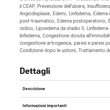
Bende
il CEAP, Prevenzione dell'ulcera, Insufficien
elastiche
Angiodisplasie, Edemi, Linfedema, Edema 
Compresse
post-traumatico, Edema postoperatorio, 
Medicazioni
ciclico, Lipoedema da stadio II, Linfedema 
per
le
linfedema, Congestione dovuta all'immobil
dita
congestione artrogenica, paresi e paresi par
Bende
Condizione dopo le ustioni, Trattamento del
di
fissaggio
Garza
Dettagli
Bendaggi
compressivi
Medicazioni
Bende,
Descrizione
nastri
e
accessori
Informazioni importanti