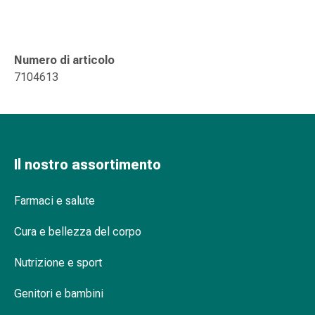
delle
ferite
Spray
per
Numero di articolo
ferite
7104613
Strisce
e
adesivi
per
la
Il nostro assortimento
chiusura
delle
Farmaci e salute
ferite
Unguento
Cura e bellezza del corpo
per
il
Nutrizione e sport
tiraggio
Genitori e bambini
Tamponi
medicali