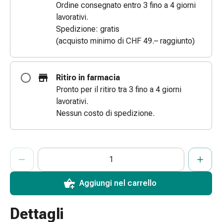
Ordine consegnato entro 3 fino a 4 giorni
Bende
lavorativi.
elastiche
Spedizione: gratis
Compresse
(acquisto minimo di CHF 49.– raggiunto)
Medicazioni
per
le
Ritiro in farmacia
dita
Pronto per il ritiro tra 3 fino a 4 giorni
Bende
lavorativi.
di
Nessun costo di spedizione.
fissaggio
Garza
Bendaggi
ProductDetailPage.Aria.AddToCartQuantityControlInst
Indicare il numero di unità di questo articolo da aggiungere al c
Ha raggiunto la quantità massima ordinabile per questo articol
Al momento non abbiamo altre unità di questo articolo in mag
compressivi
Medicazioni
Bende,
Aggiungi nel carrello
nastri
e
Dettagli
accessori