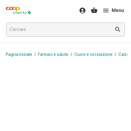
Farmaci
Menu
e
salute
Influenza
e
raffreddore
Pastiglie
Pagina iniziale
/
Farmaci e salute
/
Cuore e circolazione
/
Calze 
per
la
gola
Farmaci
per
l'influenza
e
il
raffreddore
Mal
di