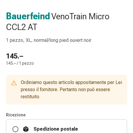
gola
Tosse
Bauerfeind
VenoTrain Micro
e
CCL2 AT
bronchite
Inalatori
e
1 pezzo, XL, normal/long pied ouvert noir
accessori
Detergente
145.–
per
145.– / 1 pezzo
il
naso
Tessuti
Ordiniamo questo articolo appositamente per Lei
Raffreddore
presso il fornitore. Pertanto non può essere
Cura
restituito.
delle
ferite
Ricezione
e
delle
Spedizione postale
ustioni