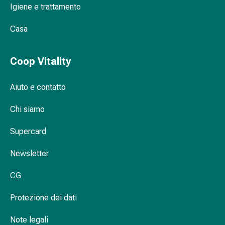
Igiene e trattamento
Orecchie
e
Casa
occhi
Disturbi
dell'orecchio
Coop Vitality
Cura
delle
Aiuto e contatto
orecchie
Gocce
Chi siamo
oculari
Infiammazione
Supercard
degli
Newsletter
occhi
Bende
CG
per
gli
Protezione dei dati
occhi
Igiene
Note legali