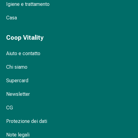
Igiene e trattamento
Orecchie
e
Casa
occhi
Disturbi
dell'orecchio
Coop Vitality
Cura
delle
Aiuto e contatto
orecchie
Gocce
Chi siamo
oculari
Infiammazione
Supercard
degli
Newsletter
occhi
Bende
CG
per
gli
Protezione dei dati
occhi
Igiene
Note legali