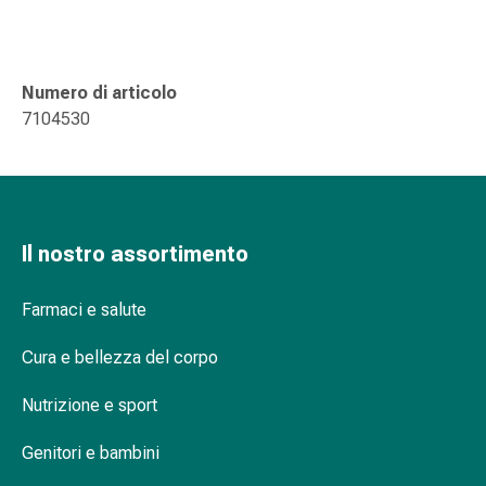
delle
ferite
Spray
per
Numero di articolo
ferite
7104530
Strisce
e
adesivi
per
la
Il nostro assortimento
chiusura
delle
Farmaci e salute
ferite
Unguento
Cura e bellezza del corpo
per
il
Nutrizione e sport
tiraggio
Genitori e bambini
Tamponi
medicali