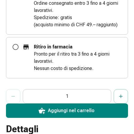
Ordine consegnato entro 3 fino a 4 giorni
Bende
lavorativi.
elastiche
Spedizione: gratis
Compresse
(acquisto minimo di CHF 49.– raggiunto)
Medicazioni
per
le
Ritiro in farmacia
dita
Pronto per il ritiro tra 3 fino a 4 giorni
Bende
lavorativi.
di
Nessun costo di spedizione.
fissaggio
Garza
Bendaggi
ProductDetailPage.Aria.AddToCartQuantityControlInst
Indicare il numero di unità di questo articolo da aggiungere al c
Ha raggiunto la quantità massima ordinabile per questo articol
Al momento non abbiamo altre unità di questo articolo in mag
compressivi
Medicazioni
Bende,
Aggiungi nel carrello
nastri
e
Dettagli
accessori