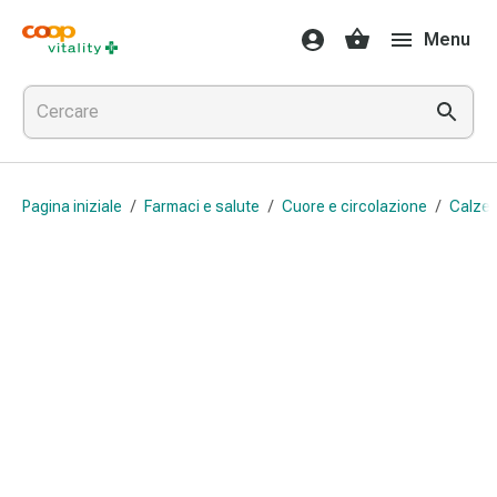
Farmaci
Menu
e
salute
Influenza
e
raffreddore
Pastiglie
Pagina iniziale
/
Farmaci e salute
/
Cuore e circolazione
/
Calze 
per
la
gola
Farmaci
per
l'influenza
e
il
raffreddore
Mal
di