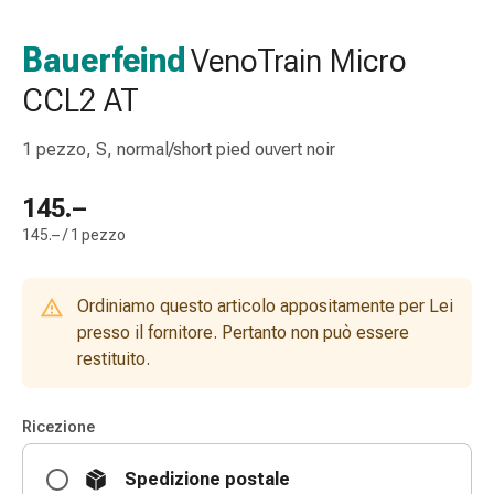
gola
Tosse
Bauerfeind
VenoTrain Micro
e
CCL2 AT
bronchite
Inalatori
e
1 pezzo, S, normal/short pied ouvert noir
accessori
Detergente
145.–
per
145.– / 1 pezzo
il
naso
Tessuti
Ordiniamo questo articolo appositamente per Lei
Raffreddore
presso il fornitore. Pertanto non può essere
Cura
restituito.
delle
ferite
Ricezione
e
delle
Spedizione postale
ustioni