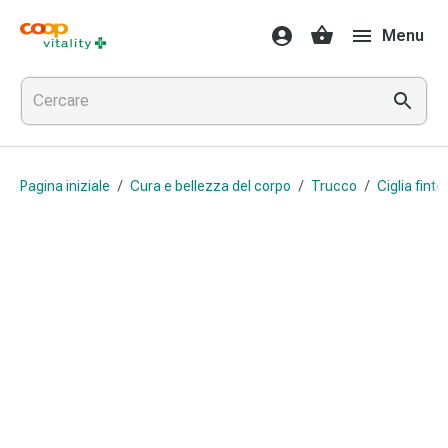
Farmaci
Menu
e
salute
Influenza
e
raffreddore
Pastiglie
Pagina iniziale
/
Cura e bellezza del corpo
/
Trucco
/
Ciglia finte
per
la
gola
Farmaci
per
l'influenza
e
il
raffreddore
Mal
di