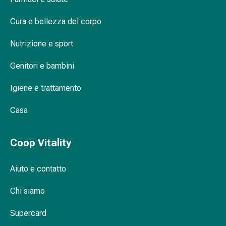
delle
ferite
Cura e bellezza del corpo
Spray
per
Nutrizione e sport
ferite
Genitori e bambini
Strisce
e
Igiene e trattamento
adesivi
per
Casa
la
chiusura
delle
Coop Vitality
ferite
Unguento
Aiuto e contatto
per
il
Chi siamo
tiraggio
Tamponi
Supercard
medicali