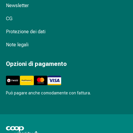
Newsletter
Orecchie
e
CG
occhi
Disturbi
Protezione dei dati
dell'orecchio
Cura
Note legali
delle
orecchie
Gocce
Opzioni di pagamento
oculari
Infiammazione
degli
occhi
Può pagare anche comodamente con fattura.
Bende
per
gli
occhi
Igiene