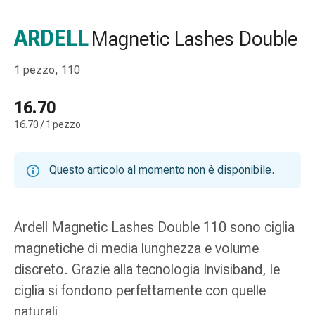
gola
Tosse
ARDELL
Magnetic Lashes Double
e
bronchite
1 pezzo, 110
Inalatori
e
16.70
accessori
16.70 / 1 pezzo
Detergente
per
il
Questo articolo al momento non è disponibile.
naso
Tessuti
Raffreddore
Ardell Magnetic Lashes Double 110 sono ciglia
Cura
delle
magnetiche di media lunghezza e volume
ferite
discreto. Grazie alla tecnologia Invisiband, le
e
ciglia si fondono perfettamente con quelle
delle
naturali.
ustioni