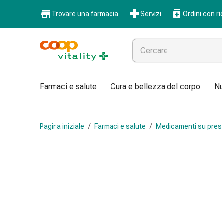
Farmaci
Trovare una farmacia
Servizi
Ordini con ri
e
salute
Influenza
e
raffreddore
Pastiglie
Farmaci e salute
Cura e bellezza del corpo
Nu
per
la
gola
Pagina iniziale
/
Farmaci e salute
/
Medicamenti su pres
Farmaci
per
l'influenza
e
il
raffreddore
Mal
di