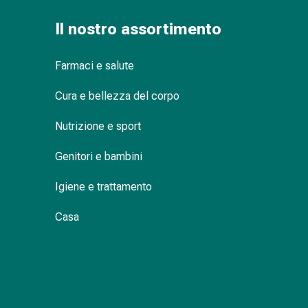
Bende
Il nostro assortimento
elastiche
Compresse
Medicazioni
Farmaci e salute
per
le
Cura e bellezza del corpo
dita
Nutrizione e sport
Bende
di
Genitori e bambini
fissaggio
Garza
Igiene e trattamento
Bendaggi
compressivi
Casa
Medicazioni
Bende,
nastri
e
accessori