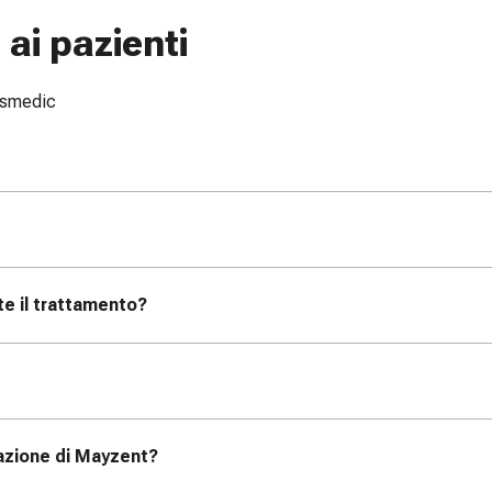
ai pazienti
issmedic
te il trattamento?
azione di Mayzent?