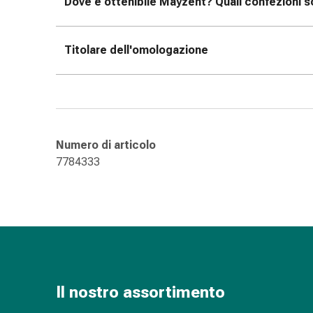
Dove è ottenibile Mayzent? Quali confezioni so
delle
ferite
Spray
Titolare dell'omologazione
per
ferite
Strisce
e
adesivi
per
Numero di articolo
la
7784333
chiusura
delle
ferite
Unguento
per
il
tiraggio
Il nostro assortimento
Tamponi
medicali