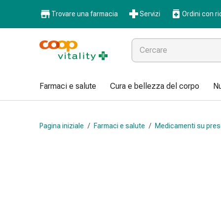
Farmaci
Trovare una farmacia
Servizi
Ordini con ri
e
salute
Influenza
e
raffreddore
Pastiglie
Farmaci e salute
Cura e bellezza del corpo
Nu
per
la
gola
Pagina iniziale
/
Farmaci e salute
/
Medicamenti su pres
Farmaci
per
l'influenza
e
il
raffreddore
Mal
di