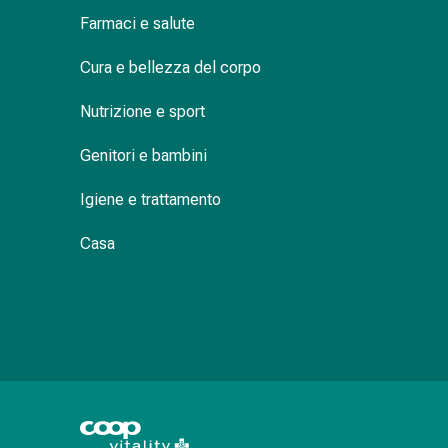
Orecchie
Farmaci e salute
e
occhi
Cura e bellezza del corpo
Disturbi
Nutrizione e sport
dell'orecchio
Cura
Genitori e bambini
delle
orecchie
Igiene e trattamento
Gocce
oculari
Casa
Infiammazione
degli
occhi
Bende
per
gli
occhi
Igiene