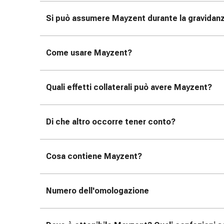
Medicazioni
e
Si può assumere Mayzent durante la gravidanz
reti
tubolari
Materiali
Come usare Mayzent?
di
medicazione
Ustioni
Quali effetti collaterali può avere Mayzent?
e
scottature
Kit
Di che altro occorre tener conto?
per
il
Cosa contiene Mayzent?
cambio
della
medicazione
Numero dell'omologazione
Medicazioni
adesive
Trattamento