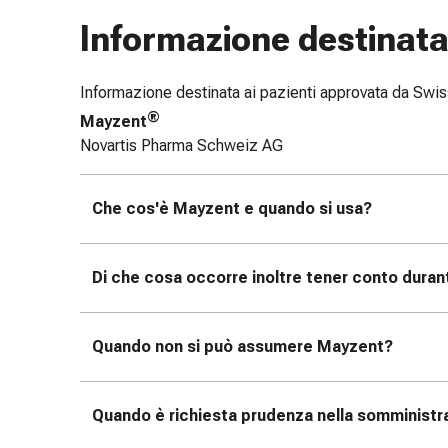
Bende
Informazione destinata 
elastiche
Compresse
Medicazioni
Informazione destinata ai pazienti approvata da Sw
per
®
Mayzent
le
Novartis Pharma Schweiz AG
dita
Bende
Che cos'è Mayzent e quando si usa?
di
fissaggio
Garza
Di che cosa occorre inoltre tener conto duran
Bendaggi
compressivi
Medicazioni
Quando non si può assumere Mayzent?
Bende,
nastri
e
Quando è richiesta prudenza nella somministr
accessori