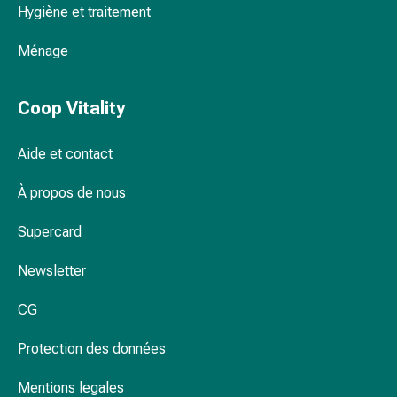
Hygiène et traitement
Pommade
à
Ménage
tirer
Tampons
médicaux
Coop Vitality
Oreilles
et
Aide et contact
yeux
Troubles
À propos de nous
de
l'oreille
Supercard
Soins
Newsletter
des
oreilles
CG
Gouttes
pour
Protection des données
les
yeux
Mentions legales