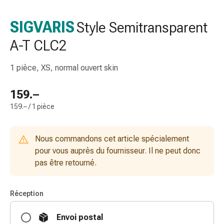
de
gorge
SIGVARIS
Style Semitransparent
Toux
A-T CLC2
et
bronchite
Inhalateurs
1 pièce, XS, normal ouvert skin
et
accessoires
159.–
Nettoyeur
159.– / 1 pièce
de
nez
Mouchoirs
Nous commandons cet article spécialement
en
pour vous auprès du fournisseur. Il ne peut donc
papier
pas être retourné.
Rhume
Soins
Réception
des
plaies
Envoi postal
et