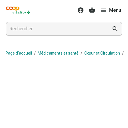
Médicaments
Menu
et
santé
Grippe
et
Refroidissement
Pastilles
Page d’accueil
/
Médicaments et santé
/
Cœur et Circulation
/
B
pour
la
gorge
Médicaments
contre
la
grippe
et
le
rhume
Maux