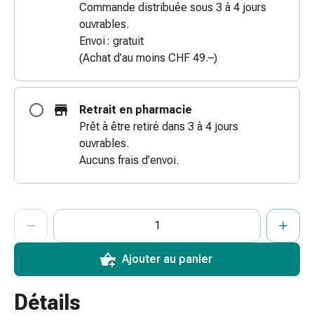
Commande distribuée sous 3 à 4 jours
des
ouvrables.
brûlures
Envoi : gratuit
Bandes
(Achat d’au moins CHF 49.–)
élastiques
Compresses
Pansements
Retrait en pharmacie
pour
Prêt à être retiré dans 3 à 4 jours
les
ouvrables.
doigts
Aucuns frais d’envoi.
Pansements
de
fixation
ProductDetailPage.Aria.AddToCartQuantityControlInst
Indiquer le nombre d’unités de cet article à ajouter au panier.
Vous avez atteint la quantité maximale commandable pour cet 
Nous n’avons momentanément pas d’autres unités de cet artic
Gazes
Bandes
de
Ajouter au panier
compression
Pansements
Détails
Bandes