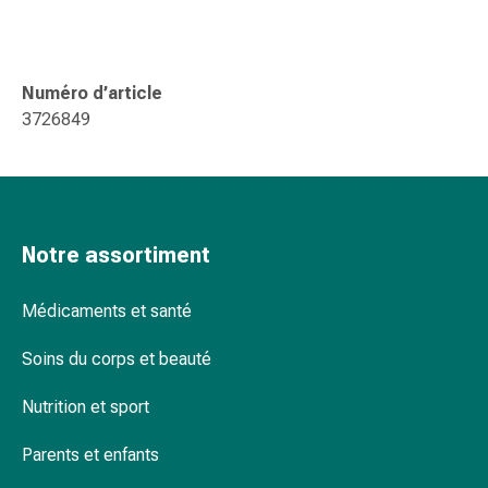
changement
de
pansements
Pansements
Numéro d’article
adhésifs
3726849
Traitement
des
plaies
Sprays
pour
Notre assortiment
les
plaies
Médicaments et santé
Bandes
de
Soins du corps et beauté
fermeture
de
Nutrition et sport
plaies
Parents et enfants
et
adhésifs