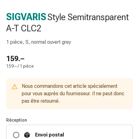
de
gorge
SIGVARIS
Style Semitransparent
Toux
A-T CLC2
et
bronchite
Inhalateurs
1 pièce, S, normal ouvert grey
et
accessoires
159.–
Nettoyeur
159.– / 1 pièce
de
nez
Mouchoirs
Nous commandons cet article spécialement
en
pour vous auprès du fournisseur. Il ne peut donc
papier
pas être retourné.
Rhume
Soins
Réception
des
plaies
Envoi postal
et