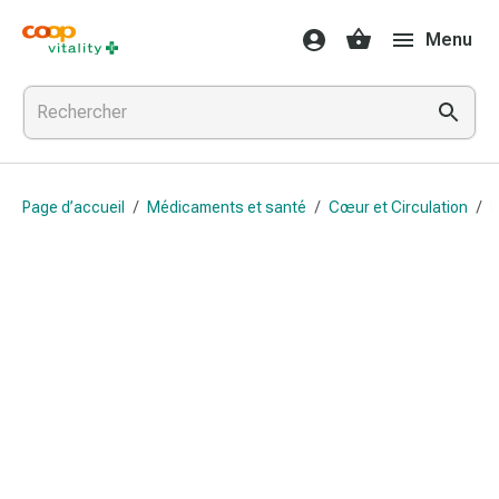
Médicaments
Menu
et
santé
Grippe
et
Refroidissement
Pastilles
Page d’accueil
/
Médicaments et santé
/
Cœur et Circulation
/
B
pour
la
gorge
Médicaments
contre
la
grippe
et
le
rhume
Maux