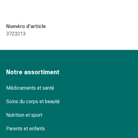
changement
de
pansements
Pansements
Numéro d’article
adhésifs
3723213
Traitement
des
plaies
Sprays
pour
Notre assortiment
les
plaies
Médicaments et santé
Bandes
de
Soins du corps et beauté
fermeture
de
Nutrition et sport
plaies
Parents et enfants
et
adhésifs