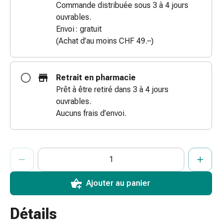
Commande distribuée sous 3 à 4 jours
des
ouvrables.
brûlures
Envoi : gratuit
Bandes
(Achat d’au moins CHF 49.–)
élastiques
Compresses
Pansements
Retrait en pharmacie
pour
Prêt à être retiré dans 3 à 4 jours
les
ouvrables.
doigts
Aucuns frais d’envoi.
Pansements
de
fixation
ProductDetailPage.Aria.AddToCartQuantityControlInst
Indiquer le nombre d’unités de cet article à ajouter au panier.
Vous avez atteint la quantité maximale commandable pour cet 
Nous n’avons momentanément pas d’autres unités de cet artic
Gazes
Bandes
de
Ajouter au panier
compression
Pansements
Détails
Bandes