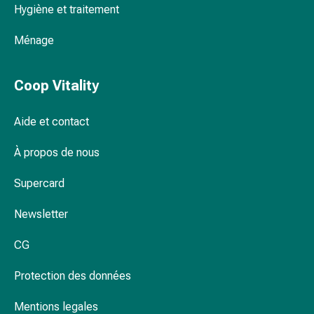
Hygiène et traitement
Pommade
à
Ménage
tirer
Tampons
médicaux
Coop Vitality
Oreilles
et
Aide et contact
yeux
Troubles
À propos de nous
de
l'oreille
Supercard
Soins
Newsletter
des
oreilles
CG
Gouttes
pour
Protection des données
les
yeux
Mentions legales