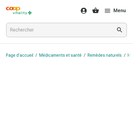
Médicaments
Menu
et
santé
Grippe
et
Refroidissement
Pastilles
Page d’accueil
/
Médicaments et santé
/
Remèdes naturels
/
Ho
pour
la
gorge
Médicaments
contre
la
grippe
et
le
rhume
Maux