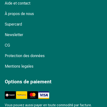
changement
Aide et contact
de
À propos de nous
pansements
Pansements
Supercard
adhésifs
Traitement
Newsletter
des
plaies
CG
Sprays
pour
Protection des données
les
plaies
Mentions legales
Bandes
de
Options de paiement
fermeture
de
plaies
et
Vous pouvez aussi payer en toute commodité par facture.
adhésifs