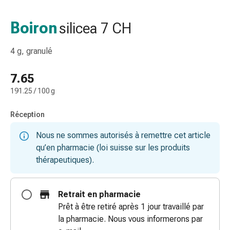
de
gorge
Boiron
silicea 7 CH
Toux
et
4 g, granulé
bronchite
Inhalateurs
7.65
et
191.25 / 100 g
accessoires
Nettoyeur
Réception
de
nez
Nous ne sommes autorisés à remettre cet article
Mouchoirs
qu’en pharmacie (loi suisse sur les produits
en
thérapeutiques).
papier
Rhume
Soins
Retrait en pharmacie
des
Prêt à être retiré après 1 jour travaillé par
plaies
la pharmacie. Nous vous informerons par
et