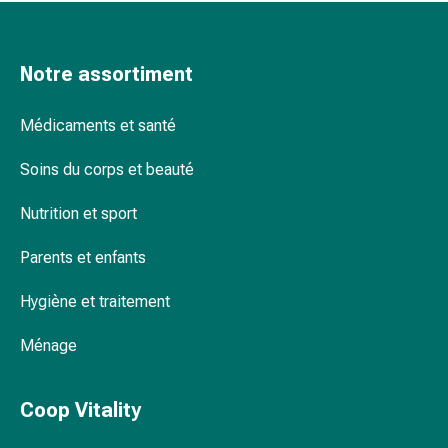
de
pansement,
tapes
Notre assortiment
et
accessoires
Pansements
Médicaments et santé
tubulaires
Soins du corps et beauté
et
filets
Nutrition et sport
Matériel
de
Parents et enfants
pansement
Brûlures
Hygiène et traitement
et
coups
Ménage
de
soleil
Coop Vitality
Kits
de