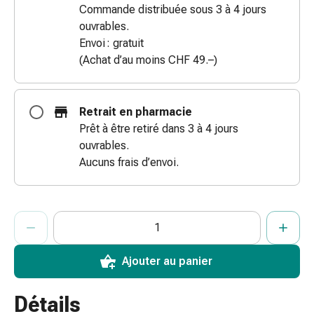
Commande distribuée sous 3 à 4 jours
des
ouvrables.
brûlures
Envoi : gratuit
Bandes
(Achat d’au moins CHF 49.–)
élastiques
Compresses
Pansements
Retrait en pharmacie
pour
Prêt à être retiré dans 3 à 4 jours
les
ouvrables.
doigts
Aucuns frais d’envoi.
Pansements
de
fixation
ProductDetailPage.Aria.AddToCartQuantityControlInst
Gazes
Indiquer le nombre d’unités de cet article à ajouter au panier.
Vous avez atteint la quantité maximale commandable pour cet 
Nous n’avons momentanément pas d’autres unités de cet artic
Bandes
de
Ajouter au panier
compression
Pansements
Détails
Bandes