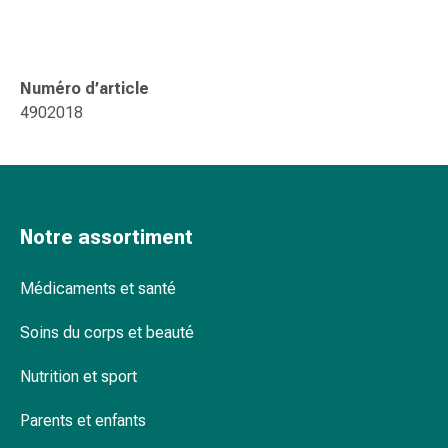
changement
de
pansements
Pansements
Numéro d’article
adhésifs
4902018
Traitement
des
plaies
Sprays
pour
Notre assortiment
les
plaies
Médicaments et santé
Bandes
de
Soins du corps et beauté
fermeture
de
Nutrition et sport
plaies
et
Parents et enfants
adhésifs