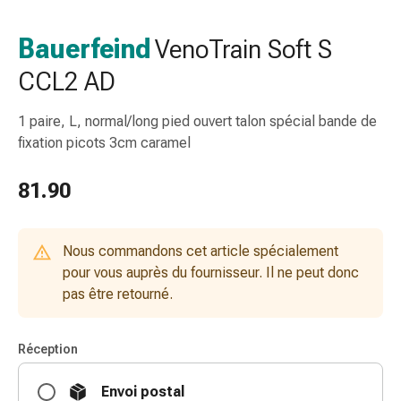
de
gorge
Bauerfeind
VenoTrain Soft S
Toux
CCL2 AD
et
bronchite
Inhalateurs
1 paire, L, normal/long pied ouvert talon spécial bande de
et
fixation picots 3cm caramel
accessoires
Nettoyeur
81.90
de
nez
Mouchoirs
Nous commandons cet article spécialement
en
pour vous auprès du fournisseur. Il ne peut donc
papier
pas être retourné.
Rhume
Soins
Réception
des
plaies
Envoi postal
et