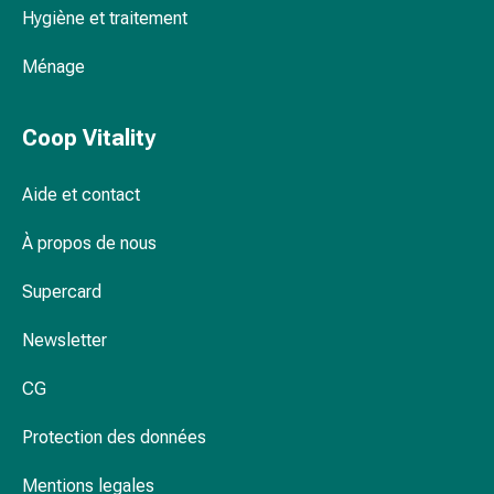
Hygiène et traitement
Pommade
à
Ménage
tirer
Tampons
médicaux
Coop Vitality
Oreilles
et
Aide et contact
yeux
Troubles
À propos de nous
de
l'oreille
Supercard
Soins
des
Newsletter
oreilles
CG
Gouttes
pour
Protection des données
les
yeux
Mentions legales