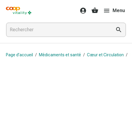
Médicaments
Menu
et
santé
Grippe
et
Refroidissement
Pastilles
Page d’accueil
/
Médicaments et santé
/
Cœur et Circulation
/
B
pour
la
gorge
Médicaments
contre
la
grippe
et
le
rhume
Maux