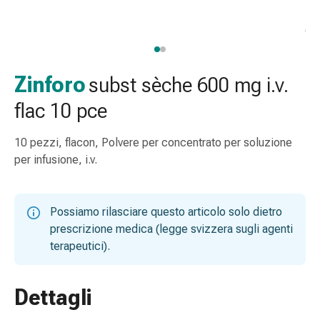
gola
Tosse
e
bronchite
Inalatori
Zinforo
subst sèche 600 mg i.v.
e
flac 10 pce
accessori
Detergente
10 pezzi, flacon, Polvere per concentrato per soluzione
per
per infusione, i.v.
il
naso
Tessuti
Possiamo rilasciare questo articolo solo dietro
Raffreddore
prescrizione medica (legge svizzera sugli agenti
Cura
terapeutici).
delle
ferite
e
Dettagli
delle
ustioni