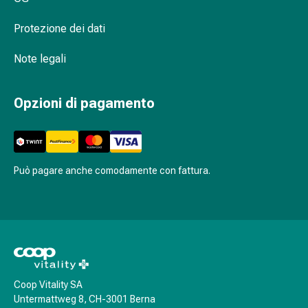
delle
ferite
Protezione dei dati
Spray
per
Note legali
ferite
Strisce
Opzioni di pagamento
e
adesivi
per
la
Può pagare anche comodamente con fattura.
chiusura
delle
ferite
Unguento
per
il
tiraggio
Coop Vitality SA
Tamponi
Untermattweg 8, CH-3001 Berna
medicali