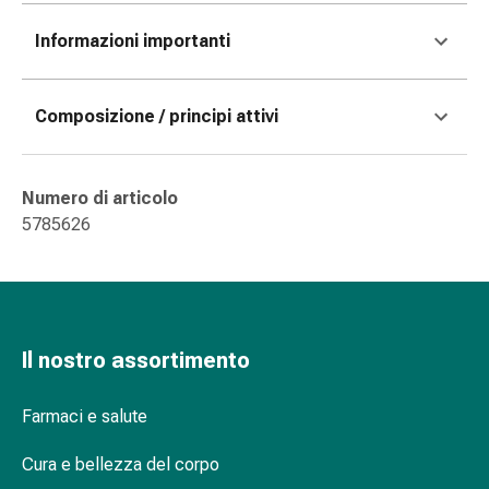
Bende
Informazioni importanti
elastiche
Compresse
Medicazioni
Composizione / principi attivi
per
le
dita
Numero di articolo
Bende
5785626
di
fissaggio
Garza
Bendaggi
compressivi
Il nostro assortimento
Medicazioni
Bende,
nastri
Farmaci e salute
e
Cura e bellezza del corpo
accessori