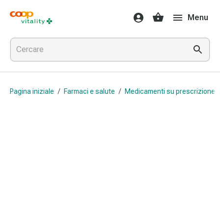
Farmaci
Menu
e
salute
Influenza
e
raffreddore
Pastiglie
Pagina iniziale
/
Farmaci e salute
/
Medicamenti su prescrizione 
per
la
gola
Farmaci
per
l'influenza
e
il
raffreddore
Mal
di