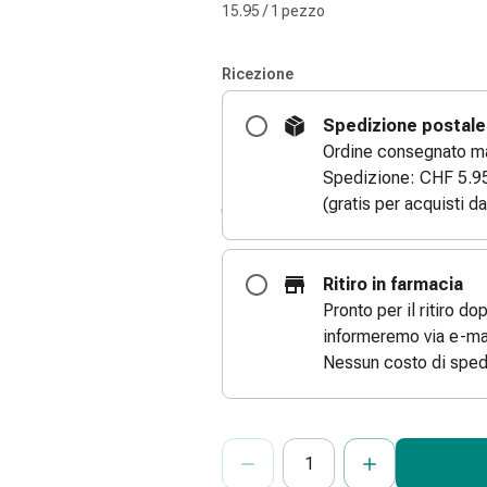
15.95 / 1 pezzo
Ricezione
Spedizione postale
Ordine consegnato ma
Spedizione: CHF 5.9
(gratis per acquisti d
Ritiro in farmacia
Pronto per il ritiro do
informeremo via e-mai
Nessun costo di sped
ProductDetailPage.Aria.Add
Indicare il numero di unità di questo
Ha raggiunto la quantità massima or
Al momento non abbiamo altre unità