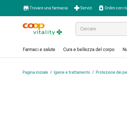
Farmaci
Trovare una farmacia
Servizi
Ordini con ri
e
salute
Influenza
e
raffreddore
Pastiglie
Farmaci e salute
Cura e bellezza del corpo
Nu
per
la
gola
Pagina iniziale
/
Igiene e trattamento
/
Protezione dei pi
Farmaci
per
l'influenza
e
il
raffreddore
Mal
di