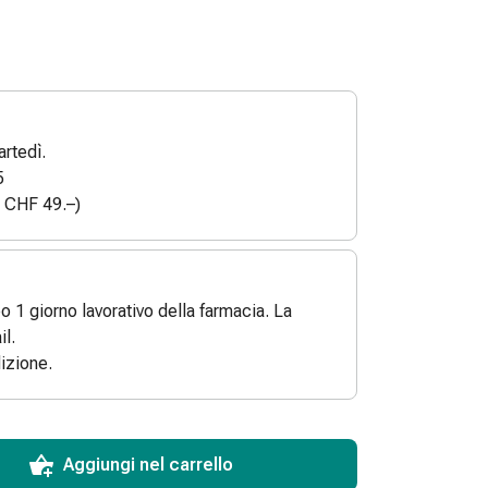
rtedì.
5
a CHF 49.–)
po 1 giorno lavorativo della farmacia. La
l.
izione.
ToCartQuantityControlInstruction
 articolo da aggiungere al carrello.
dinabile per questo articolo.
 di questo articolo in magazzino.
Aggiungi nel carrello