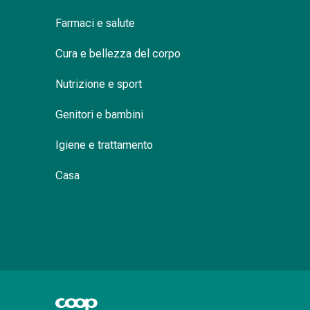
delle
Farmaci e salute
ferite
Spray
Cura e bellezza del corpo
per
ferite
Nutrizione e sport
Strisce
e
Genitori e bambini
adesivi
per
Igiene e trattamento
la
chiusura
Casa
delle
ferite
Unguento
per
il
tiraggio
Tamponi
medicali