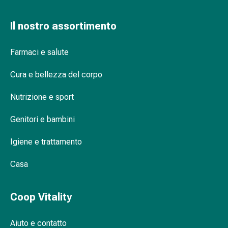
Bende
elastiche
Il nostro assortimento
Compresse
Medicazioni
Farmaci e salute
per
le
Cura e bellezza del corpo
dita
Bende
Nutrizione e sport
di
Genitori e bambini
fissaggio
Garza
Igiene e trattamento
Bendaggi
compressivi
Casa
Medicazioni
Bende,
nastri
Coop Vitality
e
accessori
Aiuto e contatto