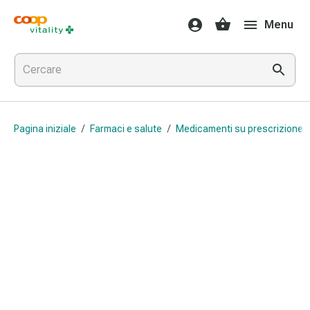
Farmaci
Menu
e
salute
Influenza
e
raffreddore
Pastiglie
Pagina iniziale
/
Farmaci e salute
/
Medicamenti su prescrizione 
per
la
gola
Farmaci
per
l'influenza
e
il
raffreddore
Mal
di