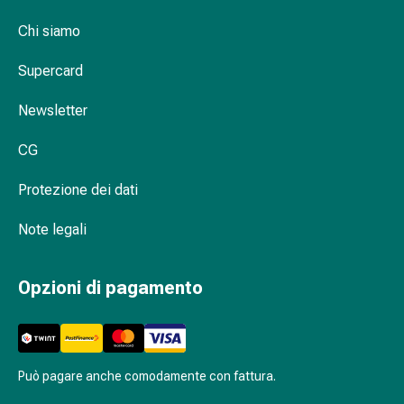
Medicazioni
e
Chi siamo
reti
tubolari
Supercard
Materiali
Newsletter
di
medicazione
CG
Ustioni
e
Protezione dei dati
scottature
Kit
Note legali
per
il
cambio
Opzioni di pagamento
della
medicazione
Medicazioni
adesive
Può pagare anche comodamente con fattura.
Trattamento