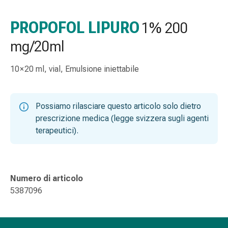
gola
Tosse
PROPOFOL LIPURO
1% 200
e
mg/20ml
bronchite
Inalatori
e
10 × 20 ml, vial, Emulsione iniettabile
accessori
Detergente
per
Possiamo rilasciare questo articolo solo dietro
il
prescrizione medica (legge svizzera sugli agenti
naso
terapeutici).
Tessuti
Raffreddore
Cura
delle
Numero di articolo
ferite
5387096
e
delle
ustioni