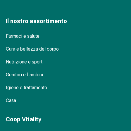
oculare
Cuore
e
Il nostro assortimento
circolazione
Terapia
cardiaca
Farmaci e salute
Calze
Cura e bellezza del corpo
a
compressione
Nutrizione e sport
Disturbi
circolatori
Genitori e bambini
Cessazione
del
Igiene e trattamento
fumo
Disturbi
Casa
venosi
Disturbi
Coop Vitality
del
nervo