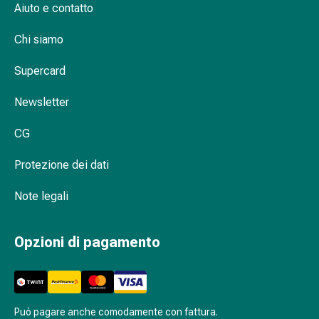
cardiaco
Aiuto e contatto
Disturbi
Chi siamo
della
memoria
Supercard
e
della
Newsletter
concentrazione
Allergie
CG
e
febbre
Protezione dei dati
da
fieno
Note legali
Antiallergico
La
Opzioni di pagamento
pelle
Naso
Gastrointestinale
Diarrea
Può pagare anche comodamente con fattura.
Emorroidi