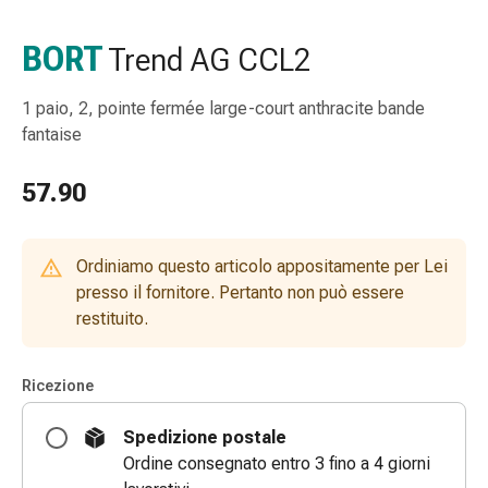
gola
Tosse
BORT
Trend AG CCL2
e
bronchite
1 paio, 2, pointe fermée large-court anthracite bande
Inalatori
fantaise
e
accessori
57.90
Detergente
per
il
Ordiniamo questo articolo appositamente per Lei
naso
presso il fornitore. Pertanto non può essere
Tessuti
restituito.
Raffreddore
Cura
delle
Ricezione
ferite
e
Spedizione postale
delle
Ordine consegnato entro 3 fino a 4 giorni
ustioni