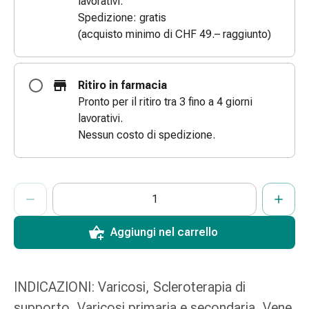
lavorativi.
Bende
Spedizione: gratis
elastiche
(acquisto minimo di CHF 49.– raggiunto)
Compresse
Medicazioni
per
Ritiro in farmacia
le
Pronto per il ritiro tra 3 fino a 4 giorni
dita
lavorativi.
Bende
Nessun costo di spedizione.
di
fissaggio
Garza
ProductDetailPage.Aria.AddToCartQuantityControlInst
Indicare il numero di unità di questo articolo da aggiungere al c
Ha raggiunto la quantità massima ordinabile per questo articol
Al momento non abbiamo altre unità di questo articolo in mag
Bendaggi
compressivi
Medicazioni
Aggiungi nel carrello
Bende,
nastri
e
INDICAZIONI: Varicosi, Scleroterapia di
accessori
supporto, Varicosi primaria e secondaria, Vene