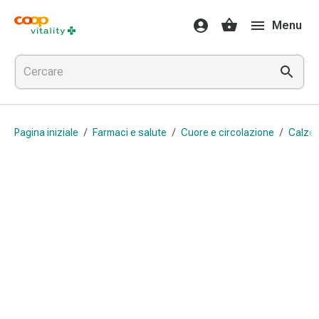
Farmaci
Menu
e
salute
Influenza
e
raffreddore
Pastiglie
Pagina iniziale
/
Farmaci e salute
/
Cuore e circolazione
/
Calze 
per
la
gola
Farmaci
per
l'influenza
e
il
raffreddore
Mal
di