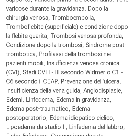
Medicazioni
varicose durante la gravidanza, Dopo la
e
reti
chirurgia venosa, Tromboembolia,
tubolari
Tromboflebite (superficiale) e condizione dopo
Materiali
la flebite guarita, Trombosi venosa profonda,
di
Condizione dopo la trombosi, Sindrome post-
medicazione
Ustioni
trombotica, Profilassi della trombosi nei
e
pazienti mobili, Insufficienza venosa cronica
scottature
(CVI), Stadi CVI I - III secondo Widmer o C1 -
Kit
C6 secondo il CEAP, Prevenzione dell'ulcera,
per
il
Insufficienza della vena guida, Angiodisplasie,
cambio
Edemi, Linfedema, Edema in gravidanza,
della
Edema post-traumatico, Edema
medicazione
postoperatorio, Edema idiopatico ciclico,
Medicazioni
adesive
Lipoedema da stadio II, Linfedema del labbro,
Trattamento