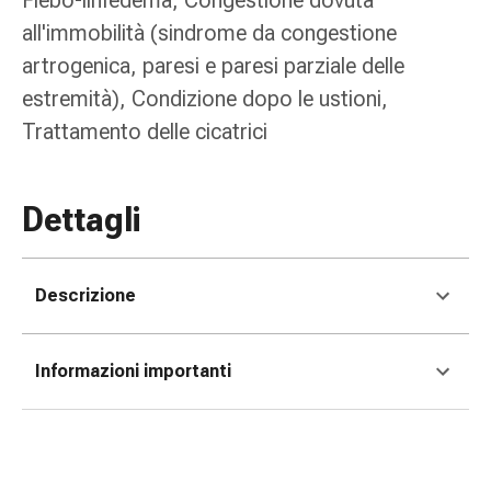
Flebo-linfedema, Congestione dovuta
delle
all'immobilità (sindrome da congestione
ferite
artrogenica, paresi e paresi parziale delle
Spray
per
estremità), Condizione dopo le ustioni,
ferite
Trattamento delle cicatrici
Strisce
e
adesivi
Dettagli
per
la
chiusura
Descrizione
delle
ferite
Unguento
Informazioni importanti
per
il
tiraggio
Tamponi
medicali