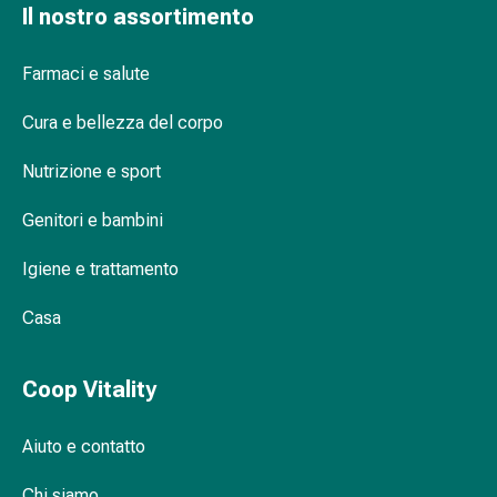
Il nostro assortimento
Bende
elastiche
Farmaci e salute
Compresse
Medicazioni
Cura e bellezza del corpo
per
le
Nutrizione e sport
dita
Bende
Genitori e bambini
di
fissaggio
Igiene e trattamento
Garza
Bendaggi
Casa
compressivi
Medicazioni
Coop Vitality
Bende,
nastri
Aiuto e contatto
e
accessori
Chi siamo