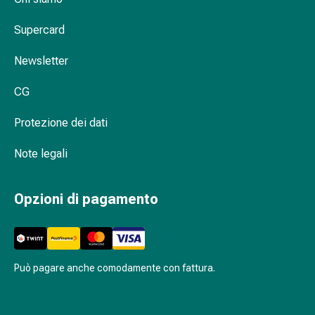
Medicazioni
e
Supercard
reti
tubolari
Newsletter
Materiali
di
CG
medicazione
Ustioni
Protezione dei dati
e
Note legali
scottature
Kit
per
Opzioni di pagamento
il
cambio
della
medicazione
Può pagare anche comodamente con fattura.
Medicazioni
adesive
Trattamento