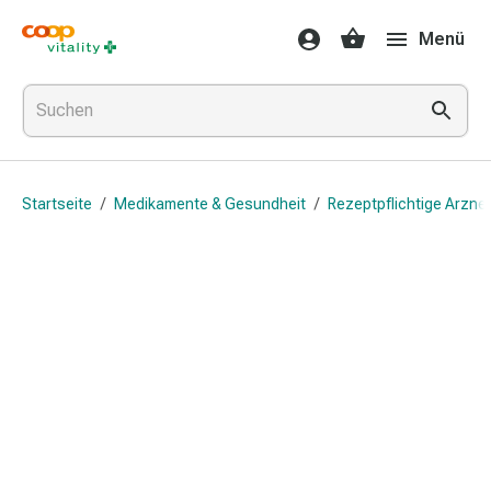
Medikamente
Menü
&
Gesundheit
Grippe
&
Erkältung
Halsbonbons
Startseite
/
Medikamente & Gesundheit
/
Rezeptpflichtige Arznei
Grippe-
&
Erkältung
Medikamente
Halsschmerzen
Husten
&
Bronchitis
Inhalationsgeräte
&
Zubehör