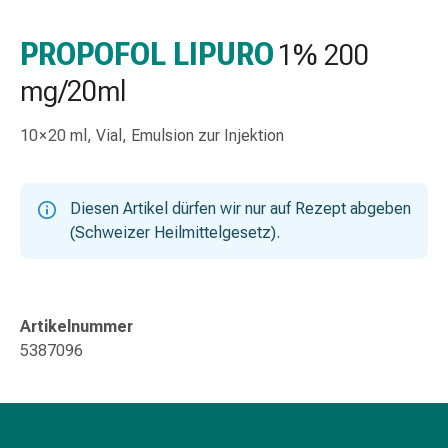
Nasenreiniger
Taschentücher
PROPOFOL LIPURO
1% 200
Schnupfen
mg/20ml
Wund-
&
Brandversorgung
10 × 20 ml, Vial, Emulsion zur Injektion
Elastische
Wundbinden
Kompressen
Diesen Artikel dürfen wir nur auf Rezept abgeben
Fingerverbände
(Schweizer Heilmittelgesetz).
Fixationspflaster
Gazen
Kompressionsbinden
Pflaster
Artikelnummer
Pflasterbinden,
5387096
Tapes
&
Zubehör
Schlauch-