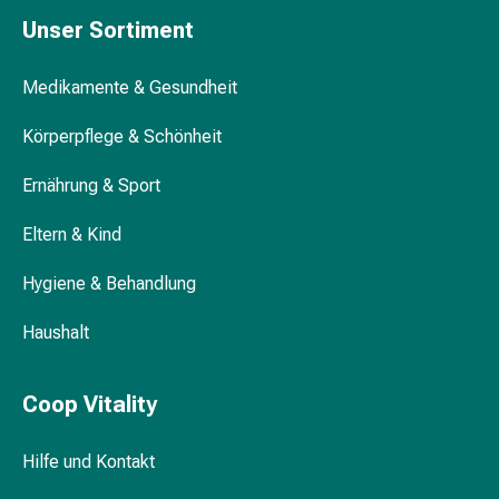
&
Unser Sortiment
Netzverbände
Verbandsmaterial
Medikamente & Gesundheit
Verbrennungen
&
Körperpflege & Schönheit
Sonnenbrand
Verbandwechsel-
Ernährung & Sport
Sets
Eltern & Kind
Wundauflagen
Wundbehandlung
Hygiene & Behandlung
Wundsprays
Wundverschlussstreifen
Haushalt
&
-
kleber
Coop Vitality
Ziehsalbe
Tupfer
Hilfe und Kontakt
Ohren