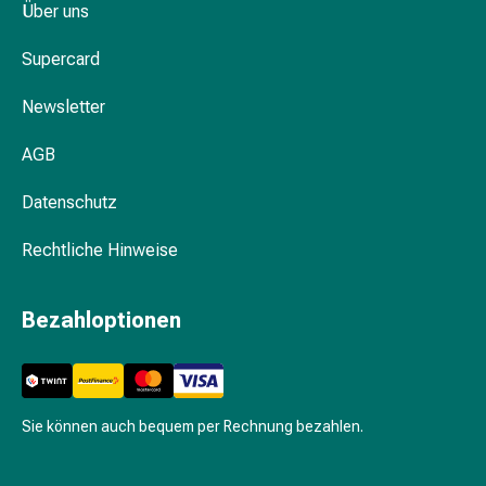
und
Über uns
Augen
Ohrenbeschwerden
Supercard
Ohrenpflege
Newsletter
Augentropfen
Augenentzündungen
AGB
Augenverbände
Augenhygiene
Datenschutz
Herz
&
Rechtliche Hinweise
Kreislauf
Herztherapie
Kompressions-
Bezahloptionen
Strümpfe
Kreislaufbeschwerden
Rauchstopp
Venenbeschwerden
Sie können auch bequem per Rechnung bezahlen.
Herznerven-
Störung