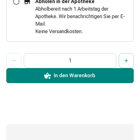
Abholen in der Apotheke
&
Abholbereit nach 1 Arbeitstag der
Netzverbände
Apotheke. Wir benachrichtigen Sie per E-
Verbandsmaterial
Mail.
Verbrennungen
Keine Versandkosten.
&
Sonnenbrand
Verbandwechsel-
ProductDetailPage.Aria.AddToCartQuantityControlInst
Anzahl Exemplare dieses Artikels zum Hinzufügen in den War
Sie haben die maximale Bestellmenge für diesen Artikel erreic
Wir haben momentan kein weiteres Exemplar dieses Artikels a
Sets
Wundauflagen
Wundbehandlung
In den Warenkorb
Wundsprays
Wundverschlussstreifen
&
-
kleber
Ziehsalbe
Tupfer
Ohren