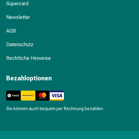
Supercard
&
Krämpfe
Newsletter
Verstopfung
Medizinische
AGB
Hautpflege
Ekzeme
Datenschutz
&
Juckreiz
Rechtliche Hinweise
Hühneraugen
&
Bezahloptionen
Warzen
Nagel-
&
Fusspilz
Sie können auch bequem per Rechnung bezahlen.
Narbenbehandlung
Trockene
Haut
Krankhaftes