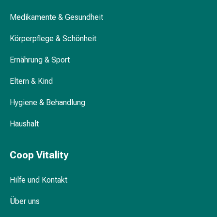
Gedächtnis-
&
Medikamente & Gesundheit
Konzentrationsstörung
Körperpflege & Schönheit
Allergien
&
Ernährung & Sport
Heuschnupfen
Antiallergika
Eltern & Kind
Haut
Nase
Hygiene & Behandlung
Magen-
Darm
Haushalt
Durchfall
Hämorrhoiden
Coop Vitality
Magenbrennen
Übelkeit
&
Hilfe und Kontakt
Erbrechen
Über uns
Verdauung,
Blähungen