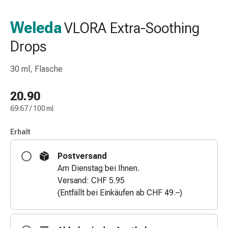
Nasenreiniger
Taschentücher
Weleda
VLORA Extra-Soothing
Schnupfen
Drops
Wund-
&
Brandversorgung
30 ml, Flasche
Elastische
Wundbinden
20.90
Kompressen
69.67 / 100 ml
Fingerverbände
Fixationspflaster
Erhalt
Gazen
Kompressionsbinden
Postversand
Pflaster
Am Dienstag bei Ihnen.
Pflasterbinden,
Versand: CHF 5.95
Tapes
(Entfällt bei Einkäufen ab CHF 49.–)
&
Zubehör
Schlauch-