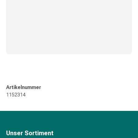
und
Augen
Ohrenbeschwerden
Ohrenpflege
Augentropfen
Augenentzündungen
Augenverbände
Augenhygiene
Herz
&
Kreislauf
Herztherapie
Artikelnummer
Kompressions-
1152314
Strümpfe
Kreislaufbeschwerden
Rauchstopp
Venenbeschwerden
Herznerven-
Unser Sortiment
Störung