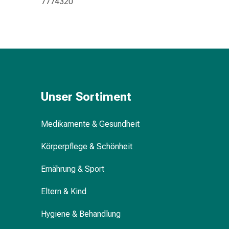
7774320
Störung
Gedächtnis-
&
Konzentrationsstörung
Allergien
&
Heuschnupfen
Antiallergika
Unser Sortiment
Haut
Nase
Medikamente & Gesundheit
Magen-
Darm
Körperpflege & Schönheit
Durchfall
Hämorrhoiden
Ernährung & Sport
Magenbrennen
Übelkeit
Eltern & Kind
&
Hygiene & Behandlung
Erbrechen
Verdauung,