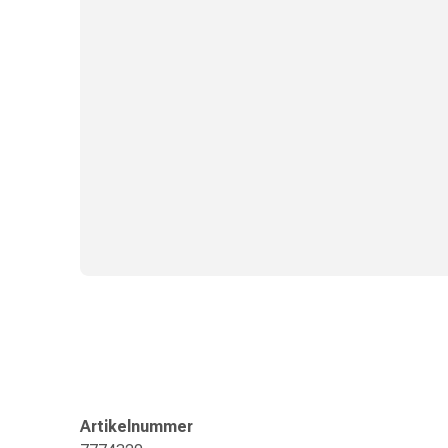
und
Augen
Ohrenbeschwerden
Ohrenpflege
Augentropfen
Augenentzündungen
Augenverbände
Augenhygiene
Herz
&
Kreislauf
Herztherapie
Kompressions-
Strümpfe
Kreislaufbeschwerden
Rauchstopp
Venenbeschwerden
Blutgerinnung
Artikelnummer
Herznerven-