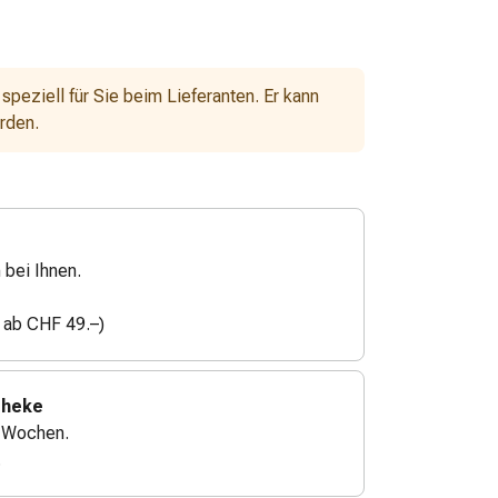
 speziell für Sie beim Lieferanten. Er kann
erden.
 bei Ihnen.
n ab CHF 49.–)
theke
2 Wochen.
.