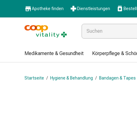
Medikamente
Apotheke finden
Dienstleistungen
Bestel
&
Gesundheit
Grippe
&
Erkältung
Halsbonbons
Medikamente & Gesundheit
Körperpflege & Schö
Grippe-
&
Erkältung
Startseite
/
Hygiene & Behandlung
/
Bandagen & Tapes
Medikamente
Halsschmerzen
Husten
&
Bronchitis
Inhalationsgeräte
&
Zubehör