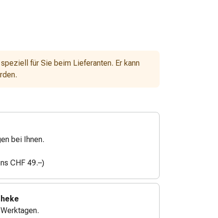
 speziell für Sie beim Lieferanten. Er kann
erden.
gen bei Ihnen.
ens CHF 49.–)
theke
4 Werktagen.