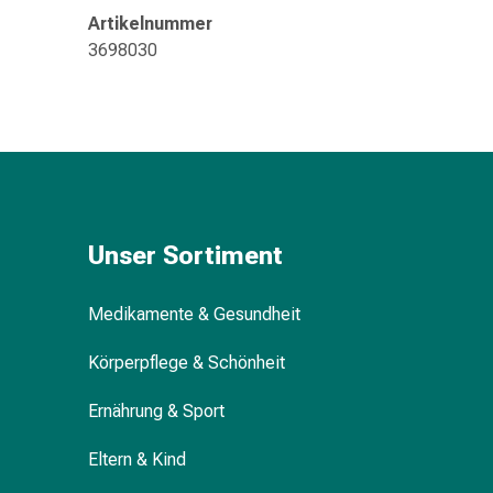
Störung
Artikelnummer
Gedächtnis-
3698030
&
Konzentrationsstörung
Allergien
&
Heuschnupfen
Antiallergika
Haut
Nase
Unser Sortiment
Magen-
Darm
Medikamente & Gesundheit
Durchfall
Hämorrhoiden
Körperpflege & Schönheit
Magenbrennen
Übelkeit
Ernährung & Sport
&
Eltern & Kind
Erbrechen
Verdauung,