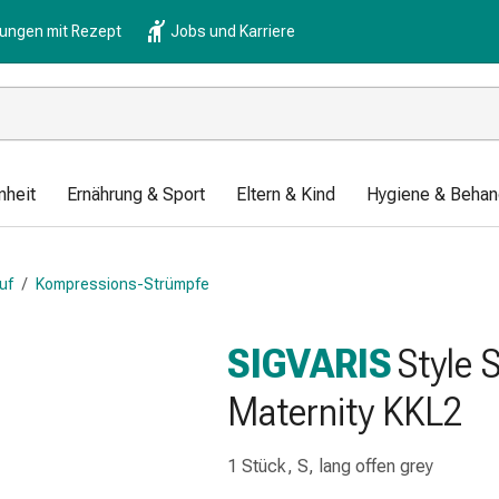
lungen mit Rezept
Jobs und Karriere
nheit
Ernährung & Sport
Eltern & Kind
Hygiene & Behan
uf
/
Kompressions-Strümpfe
SIGVARIS
Style 
Maternity KKL2
1 Stück, S, lang offen grey