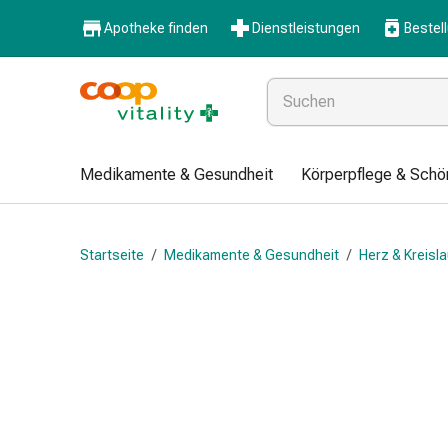
Medikamente
Apotheke finden
Dienstleistungen
Bestel
&
Gesundheit
Grippe
&
Erkältung
Halsbonbons
Medikamente & Gesundheit
Körperpflege & Schö
Grippe-
&
Erkältung
Startseite
/
Medikamente & Gesundheit
/
Herz & Kreisla
Medikamente
Halsschmerzen
Husten
&
Bronchitis
Inhalationsgeräte
&
Zubehör