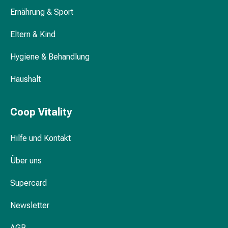
&
Ernährung & Sport
Krämpfe
Verstopfung
Eltern & Kind
Medizinische
Hygiene & Behandlung
Hautpflege
Ekzeme
Haushalt
&
Juckreiz
Hühneraugen
Coop Vitality
&
Warzen
Hilfe und Kontakt
Nagel-
&
Über uns
Fusspilz
Narbenbehandlung
Supercard
Trockene
Haut
Newsletter
Krankhaftes
AGB