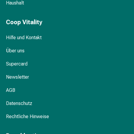
Haushalt
&
Krämpfe
Verstopfung
Coop Vitality
Medizinische
Hautpflege
Hilfe und Kontakt
Ekzeme
&
Über uns
Juckreiz
Hühneraugen
Supercard
&
Newsletter
Warzen
Nagel-
AGB
&
Fusspilz
Datenschutz
Narbenbehandlung
Trockene
Rechtliche Hinweise
Haut
Krankhaftes