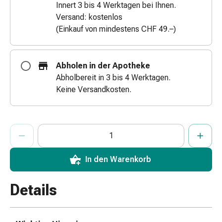
Innert 3 bis 4 Werktagen bei Ihnen.
&
Versand: kostenlos
Netzverbände
(Einkauf von mindestens CHF 49.–)
Verbandsmaterial
Verbrennungen
&
Abholen in der Apotheke
Sonnenbrand
Abholbereit in 3 bis 4 Werktagen.
Verbandwechsel-
Keine Versandkosten.
Sets
Wundauflagen
Wundbehandlung
ProductDetailPage.Aria.AddToCartQuantityControlInst
Anzahl Exemplare dieses Artikels zum Hinzufügen in den War
Sie haben die maximale Bestellmenge für diesen Artikel erreic
Wir haben momentan kein weiteres Exemplar dieses Artikels a
Wundsprays
Wundverschlussstreifen
&
In den Warenkorb
-
kleber
Details
Ziehsalbe
Tupfer
Ohren