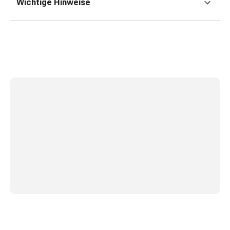
und
Wichtige Hinweise
Augen
Ohrenbeschwerden
Ohrenpflege
Augentropfen
Augenentzündungen
Augenverbände
Augenhygiene
Herz
&
Kreislauf
Herztherapie
Kompressions-
Strümpfe
Kreislaufbeschwerden
Rauchstopp
Venenbeschwerden
Herznerven-
Störung