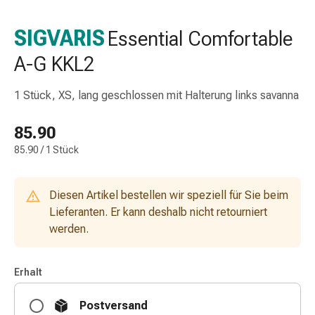
Nasenreiniger
Taschentücher
SIGVARIS
Essential Comfortable
Schnupfen
A-G KKL2
Wund-
&
Brandversorgung
1 Stück, XS, lang geschlossen mit Halterung links savanna
Elastische
Wundbinden
85.90
Kompressen
85.90 / 1 Stück
Fingerverbände
Fixationspflaster
Gazen
Diesen Artikel bestellen wir speziell für Sie beim
Kompressionsbinden
Lieferanten. Er kann deshalb nicht retourniert
Pflaster
werden.
Pflasterbinden,
Tapes
Erhalt
&
Zubehör
Postversand
Schlauch-