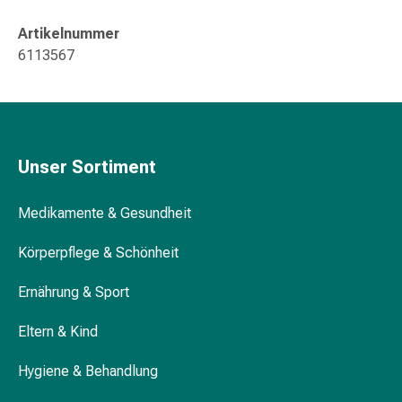
Gedächtnis-
&
Artikelnummer
Konzentrationsstörung
6113567
Allergien
&
Heuschnupfen
Antiallergika
Haut
Unser Sortiment
Nase
Magen-
Medikamente & Gesundheit
Darm
Durchfall
Körperpflege & Schönheit
Hämorrhoiden
Magenbrennen
Ernährung & Sport
Übelkeit
Eltern & Kind
&
Erbrechen
Hygiene & Behandlung
Verdauung,
Blähungen