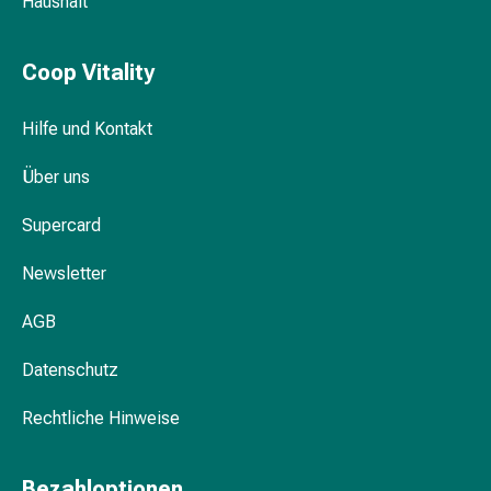
Haushalt
&
Schlaf
Coop Vitality
Beruhigung
Stimmungsschwankungen
Schlafstörungen
Hilfe und Kontakt
Rhonchopathie
Über uns
(Schnarchen)
Atemwege
Supercard
Nasenmittel
Atmungstraktbeschwerden
Newsletter
Infektionen
Windpocken
AGB
Stoffwechsel
Osteoporose
Datenschutz
Immunsuppressiva
Insektenschutz
Rechtliche Hinweise
und
-
Bezahloptionen