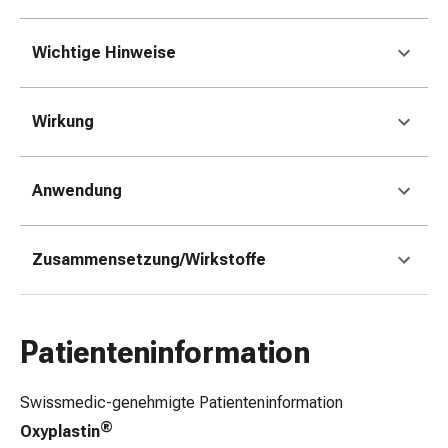
Gedächtnis-
&
Wichtige Hinweise
Konzentrationsstörung
Allergien
&
Wirkung
Heuschnupfen
Antiallergika
Haut
Anwendung
Nase
Magen-
Darm
Zusammensetzung/Wirkstoffe
Durchfall
Hämorrhoiden
Magenbrennen
Patienteninformation
Übelkeit
&
Erbrechen
Swissmedic-genehmigte Patienteninformation
Verdauung,
®
Oxyplastin
Blähungen