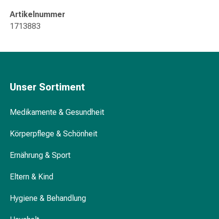
Harnwegsbeschwerden
Artikelnummer
Prostata
1713883
Nieren-
und
Blasenbeschwerden
Schmerzen
&
Unser Sortiment
Fieber
Kopfschmerzen
&
Medikamente & Gesundheit
Migräne
Körperpflege & Schönheit
Muskel-
&
Ernährung & Sport
Gelenkschmerzen
Schmerzmittel
Eltern & Kind
Schmerztherapie
Kühlen
Hygiene & Behandlung
Wärmen
Stress