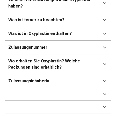
Schwitzen
haben?
Unreine
Haut
Fieberblasen
Was ist ferner zu beachten?
Hautausschlag
Akne
Was ist in Oxyplastin enthalten?
Naturmittel
Bachblütentherapie
Zulassungsnummer
Aus
Pflanzenknospen
Wo erhalten Sie Oxyplastin? Welche
Homöopathie
Packungen sind erhältlich?
Phytotherapie
Schüssler-
Zulassungsinhaberin
Salz
Spagyrika
Anthroposophika
Niere,
Blase,
Prostata