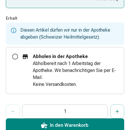
&
Netzverbände
Erhalt
Verbandsmaterial
Verbrennungen
Diesen Artikel dürfen wir nur in der Apotheke
&
abgeben (Schweizer Heilmittelgesetz).
Sonnenbrand
Verbandwechsel-
Sets
Abholen in der Apotheke
Wundauflagen
Abholbereit nach 1 Arbeitstag der
Wundbehandlung
Apotheke. Wir benachrichtigen Sie per E-
Wundsprays
Mail.
Wundverschlussstreifen
Keine Versandkosten.
&
-
kleber
ProductDetailPage.Aria.AddToCartQuantityControlInst
Anzahl Exemplare dieses Artikels zum Hinzufügen in den War
Sie haben die maximale Bestellmenge für diesen Artikel erreic
Wir haben momentan kein weiteres Exemplar dieses Artikels a
Ziehsalbe
Tupfer
Ohren
In den Warenkorb