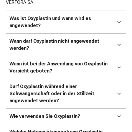
VERFORA SA
&
Krämpfe
Was ist Oxyplastin und wann wird es
Verstopfung
angewendet?
Medizinische
Hautpflege
Ekzeme
Wann darf Oxyplastin nicht angewendet
&
werden?
Juckreiz
Hühneraugen
Wann ist bei der Anwendung von Oxyplastin
&
Vorsicht geboten?
Warzen
Nagel-
Darf Oxyplastin während einer
&
Schwangerschaft oder in der Stillzeit
Fusspilz
angewendet werden?
Narbenbehandlung
Trockene
Wie verwenden Sie Oxyplastin?
Haut
Krankhaftes
Welche Nebenwirkungen kann Oxyplastin