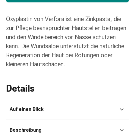
und
Augen
Ohrenbeschwerden
Oxyplastin von Verfora ist eine Zinkpasta, die
Ohrenpflege
zur Pflege beanspruchter Hautstellen beitragen
Augentropfen
und den Windelbereich vor Nässe schützen
Augenentzündungen
Augenverbände
kann. Die Wundsalbe unterstützt die natürliche
Augenhygiene
Regeneration der Haut bei Rötungen oder
Herz
kleineren Hautschäden.
&
Kreislauf
Herztherapie
Details
Kompressions-
Strümpfe
Kreislaufbeschwerden
Auf einen Blick
Rauchstopp
Venenbeschwerden
Herznerven-
Beschreibung
Störung