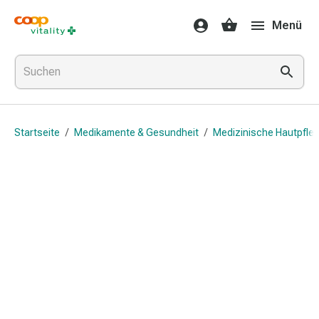
Medikamente
Menü
&
Gesundheit
Grippe
&
Erkältung
Halsbonbons
Startseite
/
Medikamente & Gesundheit
/
Medizinische Hautpfle
Grippe-
&
Erkältung
Medikamente
Halsschmerzen
Husten
&
Bronchitis
Inhalationsgeräte
&
Zubehör