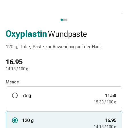
Nasenreiniger
Taschentücher
Schnupfen
Wund-
&
Oxyplastin
Wundpaste
Brandversorgung
Elastische
120 g, Tube, Paste zur Anwendung auf der Haut
Wundbinden
Kompressen
16.95
Fingerverbände
14.13 / 100 g
Fixationspflaster
Gazen
Menge
Kompressionsbinden
Pflaster
75 g
11.50
Pflasterbinden,
15.33 / 100 g
Tapes
&
Zubehör
120 g
16.95
Schlauch-
14.13 / 100 g