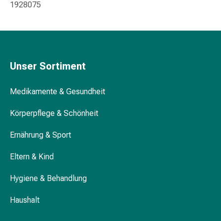
1928075
Störung
Gedächtnis-
&
Konzentrationsstörung
Allergien
&
Unser Sortiment
Heuschnupfen
Antiallergika
Medikamente & Gesundheit
Haut
Nase
Körperpflege & Schönheit
Magen-
Ernährung & Sport
Darm
Durchfall
Eltern & Kind
Hämorrhoiden
Magenbrennen
Hygiene & Behandlung
Übelkeit
&
Haushalt
Erbrechen
Verdauung,