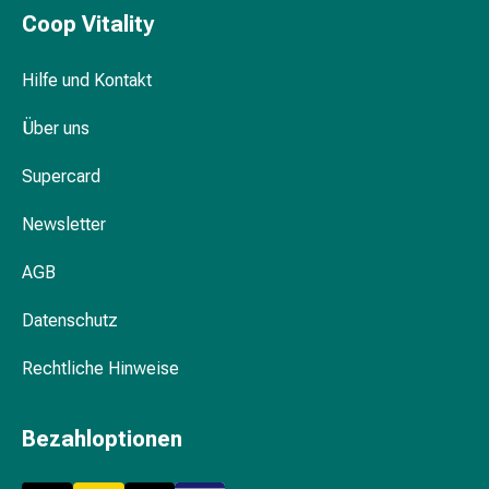
Blähungen
Coop Vitality
&
Krämpfe
Hilfe und Kontakt
Verstopfung
Medizinische
Über uns
Hautpflege
Supercard
Ekzeme
&
Newsletter
Juckreiz
Hühneraugen
AGB
&
Warzen
Datenschutz
Nagel-
&
Rechtliche Hinweise
Fusspilz
Narbenbehandlung
Bezahloptionen
Trockene
Haut