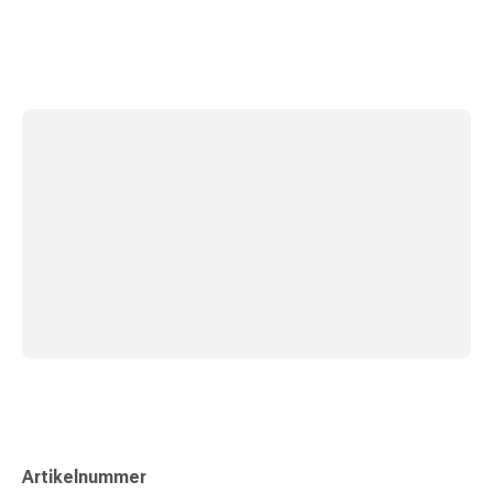
und
Augen
Ohrenbeschwerden
Ohrenpflege
Augentropfen
Augenentzündungen
Augenverbände
Augenhygiene
Herz
&
Kreislauf
Herztherapie
Kompressions-
Strümpfe
Kreislaufbeschwerden
Rauchstopp
Venenbeschwerden
Blutgerinnung
Artikelnummer
Herznerven-