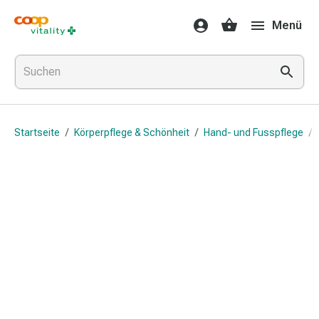
Medikamente
Menü
&
Gesundheit
Grippe
&
Erkältung
Halsbonbons
Startseite
/
Körperpflege & Schönheit
/
Hand- und Fusspflege
/
Grippe-
&
Erkältung
Medikamente
Halsschmerzen
Husten
&
Bronchitis
Inhalationsgeräte
&
Zubehör