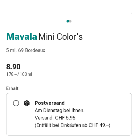
Nasenreiniger
Taschentücher
Schnupfen
Wund-
&
Mavala
Mini Color's
Brandversorgung
Elastische
5 ml, 69 Bordeaux
Wundbinden
Kompressen
8.90
Fingerverbände
178.– / 100 ml
Fixationspflaster
Gazen
Erhalt
Kompressionsbinden
Pflaster
Postversand
Pflasterbinden,
Am Dienstag bei Ihnen.
Tapes
Versand: CHF 5.95
&
(Entfällt bei Einkäufen ab CHF 49.–)
Zubehör
Schlauch-