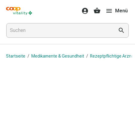
Medikamente
Menü
&
Gesundheit
Grippe
&
Erkältung
Halsbonbons
Startseite
/
Medikamente & Gesundheit
/
Rezeptpflichtige Arznei
Grippe-
&
Erkältung
Medikamente
Halsschmerzen
Husten
&
Bronchitis
Inhalationsgeräte
&
Zubehör