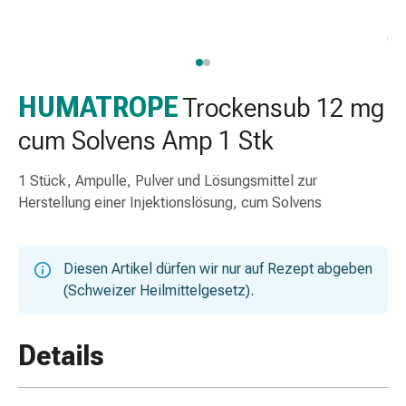
Nasenreiniger
Taschentücher
Schnupfen
Wund-
&
HUMATROPE
Trockensub 12 mg
Brandversorgung
cum Solvens Amp 1 Stk
Elastische
Wundbinden
1 Stück, Ampulle, Pulver und Lösungsmittel zur
Kompressen
Herstellung einer Injektionslösung, cum Solvens
Fingerverbände
Fixationspflaster
Gazen
Diesen Artikel dürfen wir nur auf Rezept abgeben
Kompressionsbinden
(Schweizer Heilmittelgesetz).
Pflaster
Pflasterbinden,
Tapes
Details
&
Zubehör
Schlauch-