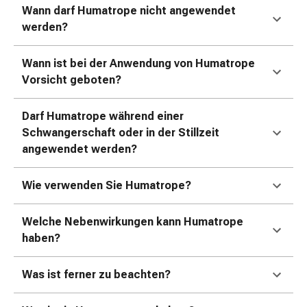
und
Wann darf Humatrope nicht angewendet
Augen
werden?
Ohrenbeschwerden
Ohrenpflege
Wann ist bei der Anwendung von Humatrope
Augentropfen
Vorsicht geboten?
Augenentzündungen
Augenverbände
Darf Humatrope während einer
Augenhygiene
Schwangerschaft oder in der Stillzeit
Herz
angewendet werden?
&
Kreislauf
Herztherapie
Wie verwenden Sie Humatrope?
Kompressions-
Strümpfe
Welche Nebenwirkungen kann Humatrope
Kreislaufbeschwerden
haben?
Rauchstopp
Venenbeschwerden
Was ist ferner zu beachten?
Herznerven-
Störung