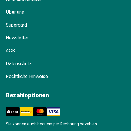
Schwitzen
Unreine
Über uns
Haut
Fieberblasen
Supercard
Hautausschlag
Akne
Newsletter
Naturmittel
Bachblütentherapie
AGB
Aus
Datenschutz
Pflanzenknospen
Homöopathie
Rechtliche Hinweise
Phytotherapie
Schüssler-
Salz
Bezahloptionen
Spagyrika
Anthroposophika
Niere,
Blase,
Sie können auch bequem per Rechnung bezahlen.
Prostata