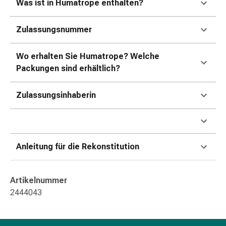
Was ist in Humatrope enthalten?
Gedächtnis-
&
Konzentrationsstörung
Zulassungsnummer
Allergien
&
Wo erhalten Sie Humatrope? Welche
Heuschnupfen
Packungen sind erhältlich?
Antiallergika
Haut
Zulassungsinhaberin
Nase
Magen-
Darm
Durchfall
Anleitung für die Rekonstitution
Hämorrhoiden
Magenbrennen
Übelkeit
Artikelnummer
&
2444043
Erbrechen
Verdauung,
Blähungen