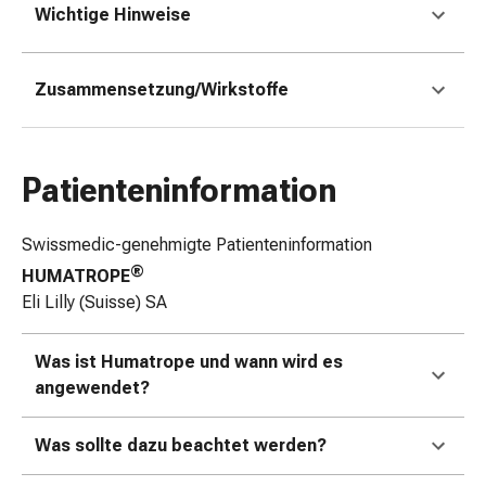
Wichtige Hinweise
&
Netzverbände
Verbandsmaterial
Zusammensetzung/Wirkstoffe
Verbrennungen
&
Sonnenbrand
Verbandwechsel-
Patienteninformation
Sets
Wundauflagen
Swissmedic-genehmigte Patienteninformation
Wundbehandlung
®
HUMATROPE
Wundsprays
Eli Lilly (Suisse) SA
Wundverschlussstreifen
&
-
Was ist Humatrope und wann wird es
kleber
angewendet?
Ziehsalbe
Tupfer
Was sollte dazu beachtet werden?
Ohren