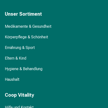
&
Krämpfe
Unser Sortiment
Verstopfung
Medizinische
Medikamente & Gesundheit
Hautpflege
Ekzeme
Körperpflege & Schönheit
&
Juckreiz
Ernährung & Sport
Hühneraugen
&
Eltern & Kind
Warzen
Nagel-
Hygiene & Behandlung
&
Haushalt
Fusspilz
Narbenbehandlung
Trockene
Coop Vitality
Haut
Krankhaftes
Hilfe und Kontakt