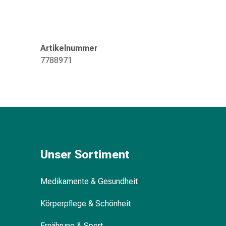
Gedächtnis-
&
Konzentrationsstörung
Allergien
Artikelnummer
&
7788971
Heuschnupfen
Antiallergika
Haut
Nase
Magen-
Darm
Durchfall
Hämorrhoiden
Unser Sortiment
Magenbrennen
Übelkeit
Medikamente & Gesundheit
&
Erbrechen
Körperpflege & Schönheit
Verdauung,
Blähungen
Ernährung & Sport