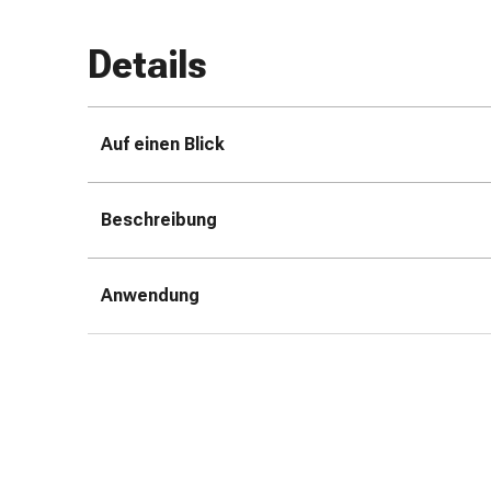
&
Netzverbände
Details
Verbandsmaterial
Verbrennungen
&
Auf einen Blick
Sonnenbrand
Verbandwechsel-
Sets
Beschreibung
Wundauflagen
Wundbehandlung
Wundsprays
Anwendung
Wundverschlussstreifen
&
-
kleber
Ziehsalbe
Tupfer
Ohren