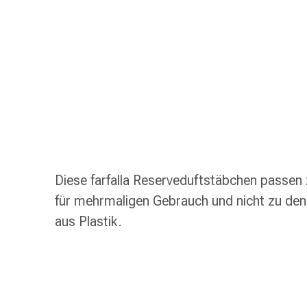
Nasenreiniger
Taschentücher
Schnupfen
Wund-
&
Brandversorgung
Elastische
Wundbinden
Kompressen
Fingerverbände
Fixationspflaster
Diese farfalla Reserveduftstäbchen passen 
Gazen
für mehrmaligen Gebrauch und nicht zu den
Kompressionsbinden
aus Plastik.
Pflaster
Pflasterbinden,
Tapes
&
Zubehör
Schlauch-