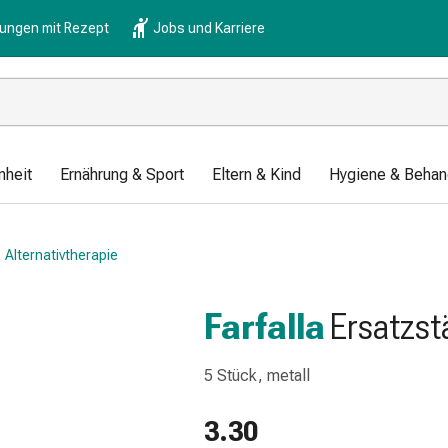
lungen mit Rezept
Jobs und Karriere
nheit
Ernährung & Sport
Eltern & Kind
Hygiene & Behan
Alternativtherapie
Farfalla
Ersatzst
5 Stück, metall
3.30