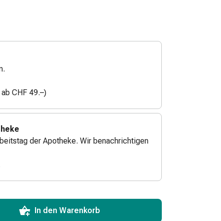
n.
n ab CHF 49.–)
theke
beitstag der Apotheke. Wir benachrichtigen
.
ToCartQuantityControlInstruction
zum Hinzufügen in den Warenkorb angeben.
 für diesen Artikel erreicht.
xemplar dieses Artikels an Lager.
In den Warenkorb