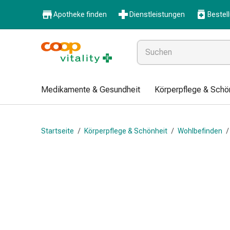
Medikamente
Apotheke finden
Dienstleistungen
Bestel
&
Gesundheit
Grippe
&
Erkältung
Halsbonbons
Medikamente & Gesundheit
Körperpflege & Schö
Grippe-
&
Erkältung
Startseite
/
Körperpflege & Schönheit
/
Wohlbefinden
/
Medikamente
Halsschmerzen
Husten
&
Bronchitis
Inhalationsgeräte
&
Zubehör