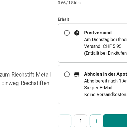
0.66 / 1 Stück
Erhalt
Postversand
Am Dienstag bei Ihne
Versand: CHF 5.95
(Entfällt bei Einkäufe
zum Riechstift Metall
Abholen in der Apo
Abholbereit nach 1 Ar
 Einweg-Riechstiften
Sie per E-Mail.
Keine Versandkosten
ProductDetailPage.Aria.Add
Anzahl Exemplare dieses Artikels 
Sie haben die maximale Bestellmenge
Wir haben momentan kein weiteres E