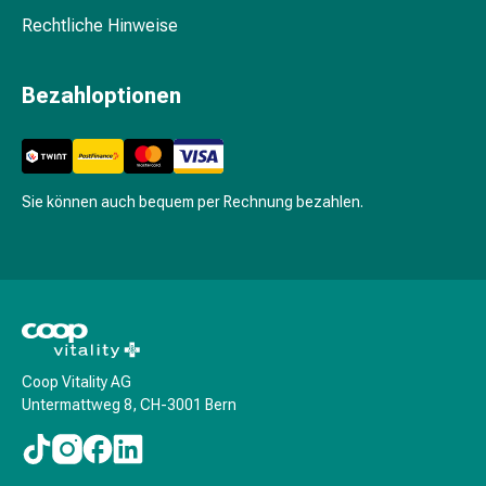
Krankhaftes
Rechtliche Hinweise
Schwitzen
Unreine
Haut
Bezahloptionen
Fieberblasen
Hautausschlag
Akne
Naturmittel
Sie können auch bequem per Rechnung bezahlen.
Bachblütentherapie
Aus
Pflanzenknospen
Homöopathie
Phytotherapie
Schüssler-
Salz
Coop Vitality AG
Spagyrika
Untermattweg 8, CH-3001 Bern
Anthroposophika
Niere,
Blase,