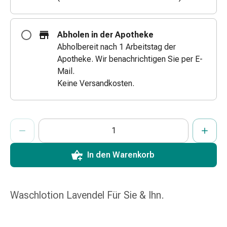
&
Netzverbände
Verbandsmaterial
Abholen in der Apotheke
Verbrennungen
Abholbereit nach 1 Arbeitstag der
&
Apotheke. Wir benachrichtigen Sie per E-
Sonnenbrand
Mail.
Verbandwechsel-
Keine Versandkosten.
Sets
Wundauflagen
Wundbehandlung
ProductDetailPage.Aria.AddToCartQuantityControlInst
Anzahl Exemplare dieses Artikels zum Hinzufügen in den War
Sie haben die maximale Bestellmenge für diesen Artikel erreic
Wir haben momentan kein weiteres Exemplar dieses Artikels a
Wundsprays
Wundverschlussstreifen
In den Warenkorb
&
-
kleber
Ziehsalbe
Waschlotion Lavendel Für Sie & Ihn.
Tupfer
Ohren