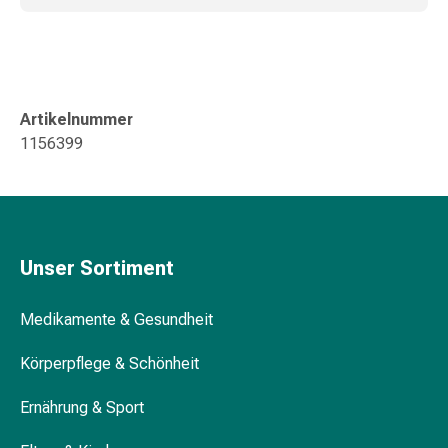
Störung
Gedächtnis-
&
Konzentrationsstörung
Allergien
Artikelnummer
&
1156399
Heuschnupfen
Antiallergika
Haut
Nase
Magen-
Unser Sortiment
Darm
Durchfall
Medikamente & Gesundheit
Hämorrhoiden
Magenbrennen
Körperpflege & Schönheit
Übelkeit
&
Ernährung & Sport
Erbrechen
Verdauung,