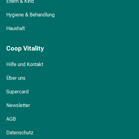
Eltern & Kind
Blähungen
&
Hygiene & Behandlung
Krämpfe
Verstopfung
Haushalt
Medizinische
Hautpflege
Coop Vitality
Ekzeme
&
Hilfe und Kontakt
Juckreiz
Hühneraugen
Über uns
&
Warzen
Supercard
Nagel-
&
Newsletter
Fusspilz
Narbenbehandlung
AGB
Trockene
Haut
Datenschutz