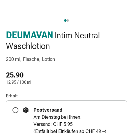
Nasenreiniger
Taschentücher
Schnupfen
Wund-
&
DEUMAVAN
Intim Neutral
Brandversorgung
Waschlotion
Elastische
Wundbinden
200 ml, Flasche, Lotion
Kompressen
Fingerverbände
25.90
Fixationspflaster
Gazen
12.95 / 100 ml
Kompressionsbinden
Pflaster
Erhalt
Pflasterbinden,
Postversand
Tapes
Am Dienstag bei Ihnen.
&
Versand: CHF 5.95
Zubehör
(Entfällt bei Einkäufen ab CHF 49.–)
Schlauch-