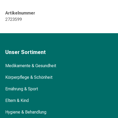
Gedächtnis-
&
Artikelnummer
Konzentrationsstörung
2723599
Allergien
&
Heuschnupfen
Antiallergika
Haut
Unser Sortiment
Nase
Magen-
Medikamente & Gesundheit
Darm
Durchfall
Körperpflege & Schönheit
Hämorrhoiden
Magenbrennen
Ernährung & Sport
Übelkeit
&
Eltern & Kind
Erbrechen
Verdauung,
Hygiene & Behandlung
Blähungen