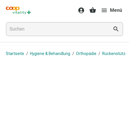
Medikamente
Menü
&
Gesundheit
Grippe
&
Erkältung
Halsbonbons
Startseite
/
Hygiene & Behandlung
/
Orthopädie
/
Rückenstütze
Grippe-
&
Erkältung
Medikamente
Halsschmerzen
Husten
&
Bronchitis
Inhalationsgeräte
&
Zubehör