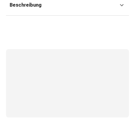
und
Beschreibung
Augen
Ohrenbeschwerden
Ohrenpflege
Augentropfen
Augenentzündungen
Augenverbände
Augenhygiene
Herz
&
Kreislauf
Herztherapie
Kompressions-
Strümpfe
Kreislaufbeschwerden
Rauchstopp
Venenbeschwerden
Herznerven-
Störung