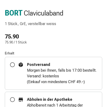
Nasenreiniger
Taschentücher
BORT
Claviculaband
Schnupfen
Wund-
1 Stück, GrE, verstellbar weiss
&
Brandversorgung
75.90
Elastische
75.90 / 1 Stück
Wundbinden
Kompressen
Erhalt
Fingerverbände
Fixationspflaster
Postversand
Gazen
Morgen bei Ihnen, falls bis 17:00 bestellt.
Kompressionsbinden
Versand: kostenlos
Pflaster
(Einkauf von mindestens CHF 49.–)
Pflasterbinden,
Tapes
&
Abholen in der Apotheke
Zubehör
Abholbereit nach 1 Arbeitstag der
Schlauch-