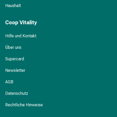
&
Haushalt
Krämpfe
Verstopfung
Coop Vitality
Medizinische
Hautpflege
Hilfe und Kontakt
Ekzeme
&
Über uns
Juckreiz
Hühneraugen
Supercard
&
Warzen
Newsletter
Nagel-
&
AGB
Fusspilz
Narbenbehandlung
Datenschutz
Trockene
Rechtliche Hinweise
Haut
Krankhaftes