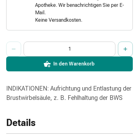
Apotheke. Wir benachrichtigen Sie per E-
&
Mail.
Netzverbände
Keine Versandkosten.
Verbandsmaterial
Verbrennungen
&
ProductDetailPage.Aria.AddToCartQuantityControlInst
Sonnenbrand
Anzahl Exemplare dieses Artikels zum Hinzufügen in den War
Sie haben die maximale Bestellmenge für diesen Artikel erreic
Wir haben momentan kein weiteres Exemplar dieses Artikels a
Verbandwechsel-
Sets
In den Warenkorb
Wundauflagen
Wundbehandlung
Wundsprays
INDIKATIONEN: Aufrichtung und Entlastung der
Wundverschlussstreifen
&
Brustwirbelsäule, z. B. Fehlhaltung der BWS
-
kleber
Ziehsalbe
Details
Tupfer
Ohren