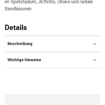
und
im Spätstadium, Arthritis, Ulnare und radiale
Augen
Bandläsionen
Ohrenbeschwerden
Ohrenpflege
Augentropfen
Details
Augenentzündungen
Augenverbände
Augenhygiene
Beschreibung
Herz
&
Kreislauf
Wichtige Hinweise
Herztherapie
Kompressions-
Strümpfe
Kreislaufbeschwerden
Rauchstopp
Venenbeschwerden
Herznerven-
Störung