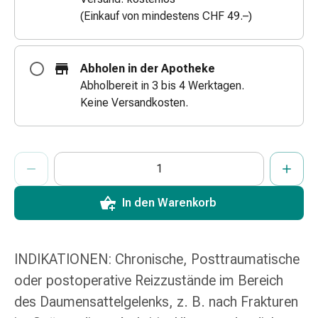
&
(Einkauf von mindestens CHF 49.–)
Netzverbände
Verbandsmaterial
Verbrennungen
Abholen in der Apotheke
&
Abholbereit in 3 bis 4 Werktagen.
Sonnenbrand
Keine Versandkosten.
Verbandwechsel-
Sets
Wundauflagen
ProductDetailPage.Aria.AddToCartQuantityControlInst
Anzahl Exemplare dieses Artikels zum Hinzufügen in den War
Sie haben die maximale Bestellmenge für diesen Artikel erreic
Wir haben momentan kein weiteres Exemplar dieses Artikels a
Wundbehandlung
Wundsprays
Wundverschlussstreifen
In den Warenkorb
&
-
kleber
INDIKATIONEN: Chronische, Posttraumatische
Ziehsalbe
oder postoperative Reizzustände im Bereich
Tupfer
des Daumensattelgelenks, z. B. nach Frakturen
Ohren