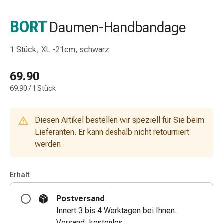
Nasenreiniger
Taschentücher
BORT
Daumen-Handbandage
Schnupfen
Wund-
1 Stück, XL -21cm, schwarz
&
Brandversorgung
69.90
Elastische
69.90 / 1 Stück
Wundbinden
Kompressen
Fingerverbände
Diesen Artikel bestellen wir speziell für Sie beim
Fixationspflaster
Lieferanten. Er kann deshalb nicht retourniert
Gazen
werden.
Kompressionsbinden
Pflaster
Pflasterbinden,
Erhalt
Tapes
&
Postversand
Zubehör
Innert 3 bis 4 Werktagen bei Ihnen.
Schlauch-
Versand: kostenlos