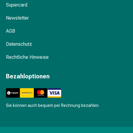
Schwitzen
Supercard
Unreine
Haut
Newsletter
Fieberblasen
Hautausschlag
AGB
Akne
Naturmittel
Datenschutz
Bachblütentherapie
Rechtliche Hinweise
Aus
Pflanzenknospen
Homöopathie
Bezahloptionen
Phytotherapie
Schüssler-
Salz
Spagyrika
Sie können auch bequem per Rechnung bezahlen.
Anthroposophika
Niere,
Blase,
Prostata