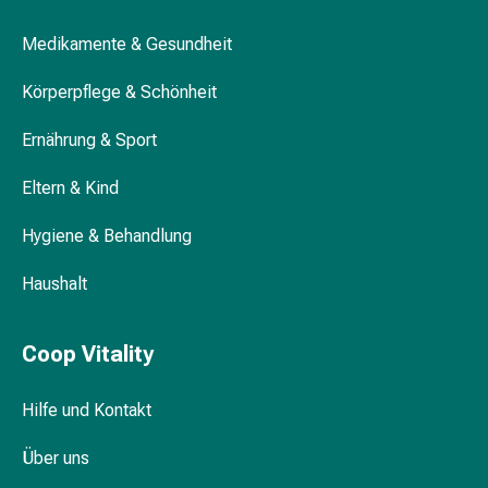
&
Medikamente & Gesundheit
Krämpfe
Verstopfung
Körperpflege & Schönheit
Medizinische
Hautpflege
Ernährung & Sport
Ekzeme
&
Eltern & Kind
Juckreiz
Hühneraugen
Hygiene & Behandlung
&
Warzen
Haushalt
Nagel-
&
Coop Vitality
Fusspilz
Narbenbehandlung
Hilfe und Kontakt
Trockene
Haut
Über uns
Krankhaftes