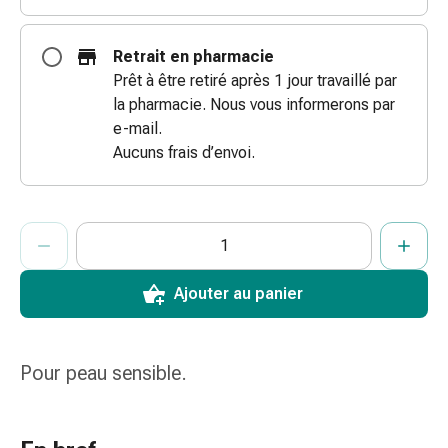
des
brûlures
Retrait en pharmacie
Bandes
Prêt à être retiré après 1 jour travaillé par
élastiques
la pharmacie. Nous vous informerons par
Compresses
e-mail.
Pansements
Aucuns frais d’envoi.
pour
les
doigts
ProductDetailPage.Aria.AddToCartQuantityControlInst
Indiquer le nombre d’unités de cet article à ajouter au panier.
Vous avez atteint la quantité maximale commandable pour cet 
Nous n’avons momentanément pas d’autres unités de cet artic
Pansements
de
fixation
Ajouter au panier
Gazes
Bandes
de
Pour peau sensible.
compression
Pansements
Bandes