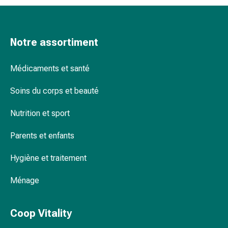
Pommade
à
tirer
Notre assortiment
Tampons
médicaux
Médicaments et santé
Oreilles
et
Soins du corps et beauté
yeux
Troubles
Nutrition et sport
de
l'oreille
Parents et enfants
Soins
des
Hygiène et traitement
oreilles
Ménage
Gouttes
pour
les
Coop Vitality
yeux