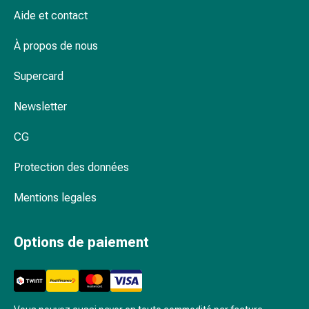
Inflammation
Aide et contact
des
yeux
À propos de nous
Pansements
pour
Supercard
les
yeux
Newsletter
Hygiène
des
CG
yeux
Protection des données
Cœur
et
Mentions legales
Circulation
Thérapie
cardiaque
Options de paiement
Bas
de
contention
Troubles