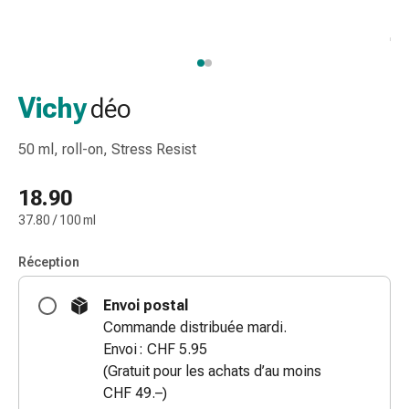
de
gorge
Toux
et
bronchite
Vichy
déo
Inhalateurs
et
50 ml, roll-on, Stress Resist
accessoires
Nettoyeur
18.90
de
37.80 / 100 ml
nez
Mouchoirs
Réception
en
papier
Envoi postal
Rhume
Commande distribuée mardi.
Soins
Envoi : CHF 5.95
des
(Gratuit pour les achats d’au moins
plaies
CHF 49.–)
et