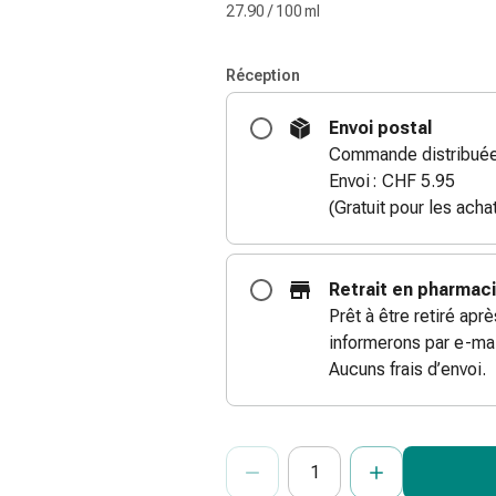
27.90 / 100 ml
Réception
Envoi postal
Commande distribuée
Envoi : CHF 5.95
(Gratuit pour les ach
Retrait en pharmac
Prêt à être retiré apr
informerons par e-mai
Aucuns frais d’envoi.
ProductDetailPage.Aria.Add
Indiquer le nombre d’unités de cet ar
Vous avez atteint la quantité maxi
Nous n’avons momentanément pas d’a