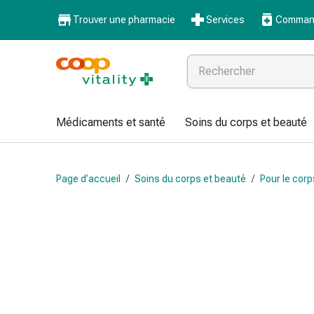
Médicaments
Trouver une pharmacie
Services
Command
et
santé
Grippe
et
Refroidissement
Pastilles
Médicaments et santé
Soins du corps et beauté
pour
la
gorge
Page d’accueil
/
Soins du corps et beauté
/
Pour le corp
Médicaments
contre
la
grippe
et
le
rhume
Maux