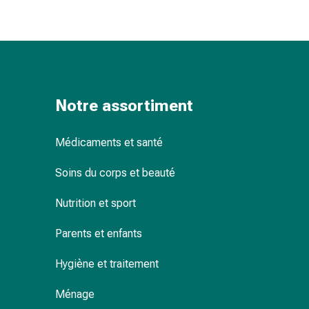
changement
de
pansements
Pansements
adhésifs
Traitement
Notre assortiment
des
plaies
Sprays
Médicaments et santé
pour
Soins du corps et beauté
les
plaies
Nutrition et sport
Bandes
de
Parents et enfants
fermeture
de
Hygiène et traitement
plaies
et
Ménage
adhésifs