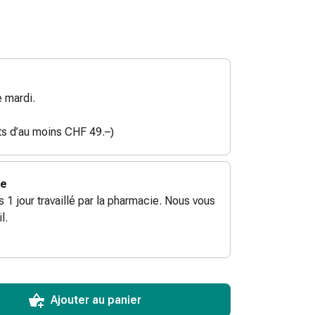
 mardi.
ats d’au moins CHF 49.–)
ie
ès 1 jour travaillé par la pharmacie. Nous vous
l.
ToCartQuantityControlInstruction
ticle à ajouter au panier.
male commandable pour cet article.
utres unités de cet article en stock
Ajouter au panier